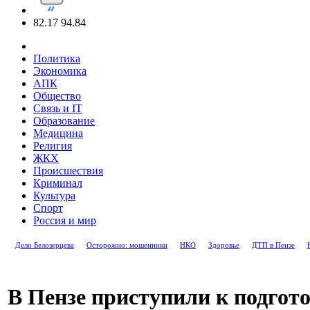
82.17
94.84
Политика
Экономика
АПК
Общество
Связь и IT
Образование
Медицина
Религия
ЖКХ
Происшествия
Криминал
Культура
Спорт
Россия и мир
Дело Белозерцева
Осторожно: мошенники
НКО
Здоровье
ДТП в Пензе
В Пензе приступили к подгот