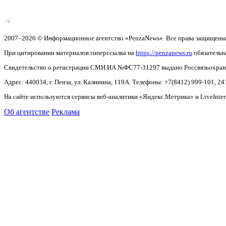
2007–2026 © Информационное агентство «PenzaNews». Все права защищены
При цитировании материалов гиперссылка на
https://penzanews.ru
обязательн
Свидетельство о регистрации СМИ ИА №ФС77-31297 выдано Россвязьохранку
Адрес: 440034, г. Пенза, ул. Калинина, 119А. Телефоны: +7(8412)
999-101, 24
На сайте используются сервисы веб-аналитики «Яндекс.Метрика» и LiveInter
Об агентстве
Реклама