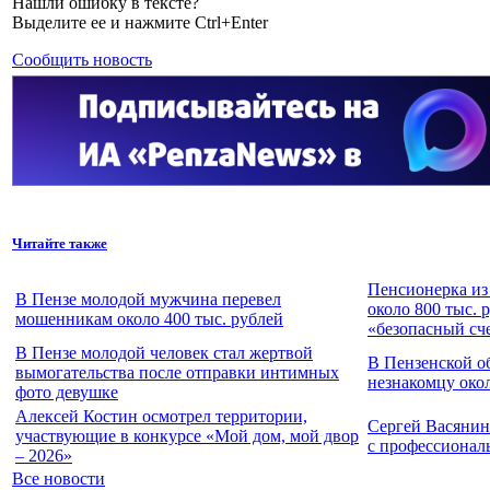
Нашли ошибку в тексте?
Выделите ее и нажмите Ctrl+Enter
Сообщить новость
Читайте также
Пенсионерка из
В Пензе молодой мужчина перевел
около 800 тыс. 
мошенникам около 400 тыс. рублей
«безопасный сч
В Пензе молодой человек стал жертвой
В Пензенской о
вымогательства после отправки интимных
незнакомцу окол
фото девушке
Алексей Костин осмотрел территории,
Сергей Васянин
участвующие в конкурсе «Мой дом, мой двор
с профессионал
– 2026»
Все новости