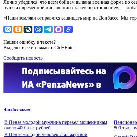
Лично убедился, что всем бойцам выдана военная форма по сез
пунктах временной дислокации включено отопление», — доба
«Наши земляки отправятся защищать мир на Донбассе. Мы гор
Нашли ошибку в тексте?
Выделите ее и нажмите Ctrl+Enter
Сообщить новость
Читайте также
В Пензе молодой мужчина перевел мошенникам
Пенсионер
около 400 тыс. рублей
800 тыс. р
В Пензе молодой человек стал жертвой