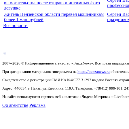
Сергей Ва
вымогательства после отправки интимных фото
профессио
девушке
Житель Пензенской области перевел мошенникам
Сергей Ва
более 1 млн. рублей
празднико
Все новости
2007–2026 © Информационное агентство «PenzaNews». Все права защищены
При цитировании материалов гиперссылка на
https://penzanews.ru
обязательн
Свидетельство о регистрации СМИ ИА №ФС77-31297 выдано Россвязьохранку
Адрес: 440034, г. Пенза, ул. Калинина, 119А. Телефоны: +7(8412)
999-101, 24
На сайте используются сервисы веб-аналитики «Яндекс.Метрика» и LiveInter
Об агентстве
Реклама