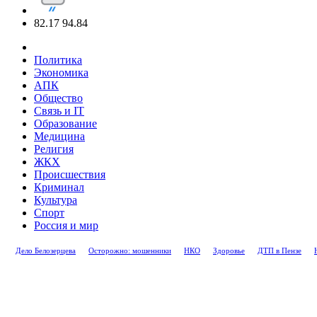
82.17
94.84
Политика
Экономика
АПК
Общество
Связь и IT
Образование
Медицина
Религия
ЖКХ
Происшествия
Криминал
Культура
Спорт
Россия и мир
Дело Белозерцева
Осторожно: мошенники
НКО
Здоровье
ДТП в Пензе