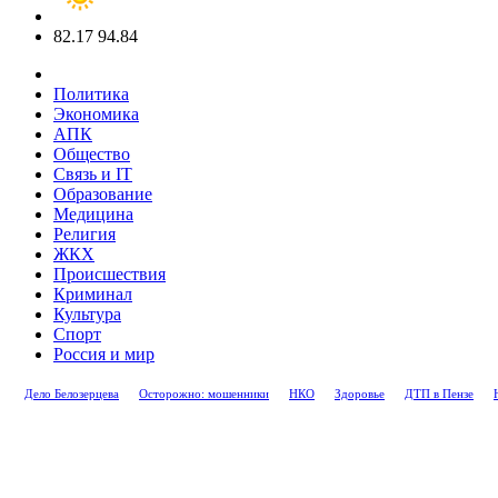
82.17
94.84
Политика
Экономика
АПК
Общество
Связь и IT
Образование
Медицина
Религия
ЖКХ
Происшествия
Криминал
Культура
Спорт
Россия и мир
Дело Белозерцева
Осторожно: мошенники
НКО
Здоровье
ДТП в Пензе