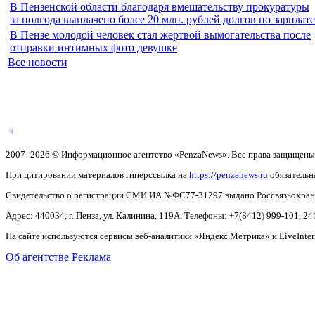
В Пензенской области благодаря вмешательству прокуратуры
за полгода выплачено более 20 млн. рублей долгов по зарплате
В Пензе молодой человек стал жертвой вымогательства после
отправки интимных фото девушке
Все новости
2007–2026 © Информационное агентство «PenzaNews». Все права защищены
При цитировании материалов гиперссылка на
https://penzanews.ru
обязательн
Свидетельство о регистрации СМИ ИА №ФС77-31297 выдано Россвязьохранку
Адрес: 440034, г. Пенза, ул. Калинина, 119А. Телефоны: +7(8412)
999-101, 24
На сайте используются сервисы веб-аналитики «Яндекс.Метрика» и LiveInter
Об агентстве
Реклама