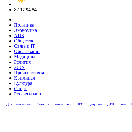
82.17
94.84
Политика
Экономика
АПК
Общество
Связь и IT
Образование
Медицина
Религия
ЖКХ
Происшествия
Криминал
Культура
Спорт
Россия и мир
Дело Белозерцева
Осторожно: мошенники
НКО
Здоровье
ДТП в Пензе