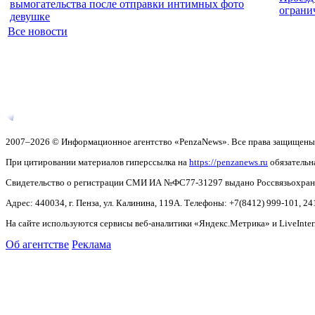
вымогательства после отправки интимных фото
ограни
девушке
Все новости
2007–2026 © Информационное агентство «PenzaNews». Все права защищены
При цитировании материалов гиперссылка на
https://penzanews.ru
обязательн
Свидетельство о регистрации СМИ ИА №ФС77-31297 выдано Россвязьохранку
Адрес: 440034, г. Пенза, ул. Калинина, 119А. Телефоны: +7(8412)
999-101, 24
На сайте используются сервисы веб-аналитики «Яндекс.Метрика» и LiveInter
Об агентстве
Реклама