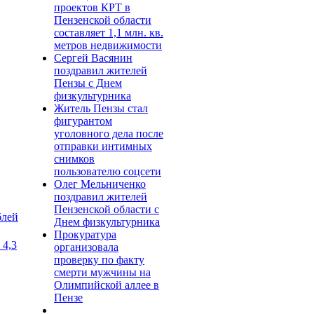
проектов КРТ в
Пензенской области
составляет 1,1 млн. кв.
метров недвижимости
Сергей Васянин
поздравил жителей
Пензы с Днем
физкультурника
Житель Пензы стал
фигурантом
уголовного дела после
отправки интимных
снимков
пользователю соцсети
Олег Мельниченко
поздравил жителей
Пензенской области с
блей
Днем физкультурника
Прокуратура
 4,3
организовала
проверку по факту
смерти мужчины на
Олимпийской аллее в
Пензе