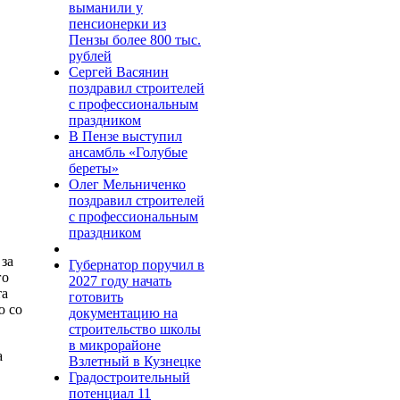
выманили у
пенсионерки из
Пензы более 800 тыс.
рублей
Сергей Васянин
поздравил строителей
с профессиональным
праздником
В Пензе выступил
ансамбль «Голубые
береты»
Олег Мельниченко
поздравил строителей
с профессиональным
праздником
за
Губернатор поручил в
го
2027 году начать
та
готовить
ю со
документацию на
строительство школы
в микрорайоне
а
Взлетный в Кузнецке
Градостроительный
потенциал 11