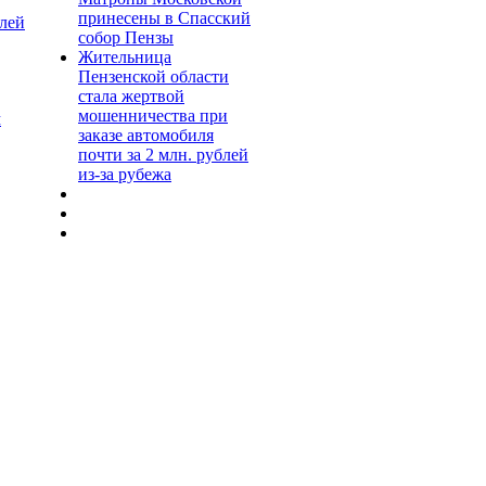
принесены в Спасский
блей
собор Пензы
Жительница
Пензенской области
стала жертвой
мошенничества при
м
заказе автомобиля
почти за 2 млн. рублей
из-за рубежа