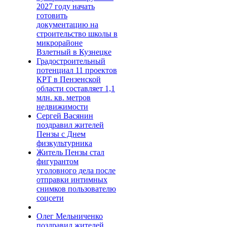
2027 году начать
готовить
документацию на
строительство школы в
микрорайоне
Взлетный в Кузнецке
Градостроительный
потенциал 11 проектов
КРТ в Пензенской
области составляет 1,1
млн. кв. метров
недвижимости
Сергей Васянин
поздравил жителей
Пензы с Днем
физкультурника
Житель Пензы стал
фигурантом
уголовного дела после
отправки интимных
снимков пользователю
соцсети
Олег Мельниченко
поздравил жителей