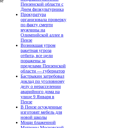
ие
Пензенской области с
Днем физкультурника
Прокуратура
организовала проверку
по факту смерти
мужчины на
Олимпийской аллее в
Пензе
Возникшая утром
ракетная угроза
отбита, все цели
поражены за
пределами Пензенской
области — губернатор
Бастрыкин затребовал
доклад по уголовному
делу о нерасселении
аварийного дома на
улице 9 Января в
Пензе
В Пензе осужденные
изготовят мебель для
новой школы
Мощи блаженной
Матроны Московской