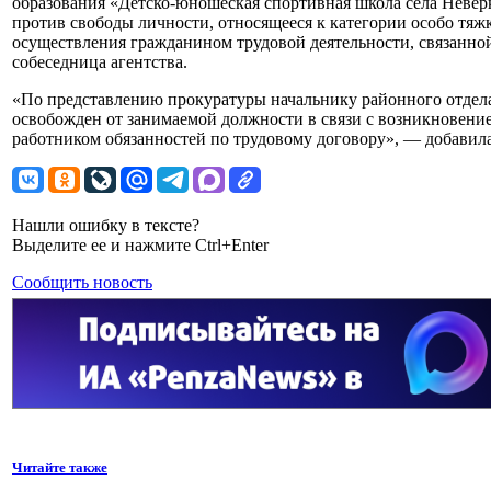
образования «Детско-юношеская спортивная школа села Невер
против свободы личности, относящееся к категории особо тяжк
осуществления гражданином трудовой деятельности, связанной
собеседница агентства.
«По представлению прокуратуры начальнику районного отдела
освобожден от занимаемой должности в связи с возникновен
работником обязанностей по трудовому договору», — добавила
Нашли ошибку в тексте?
Выделите ее и нажмите Ctrl+Enter
Сообщить новость
Читайте также