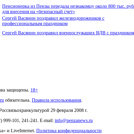
Пенсионерка из Пензы передала незнакомцу около 800 тыс. ру
для внесения на «безопасный счет»
Сергей Васянин поздравил железнодорожников с
профессиональным праздником
.
Сергей Васянин поздравил военнослужащих ВДВ с празднико
ава защищены.
18+
.ru
обязательна.
Правила использования
.
связьохранкультурой 29 февраля 2008 г.
2)
999-101, 241-241
. E-mail:
info@penzanews.ru
» и LiveInternet.
Политика конфиденциальности