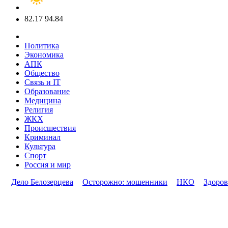
82.17
94.84
Политика
Экономика
АПК
Общество
Связь и IT
Образование
Медицина
Религия
ЖКХ
Происшествия
Криминал
Культура
Спорт
Россия и мир
Дело Белозерцева
Осторожно: мошенники
НКО
Здоров