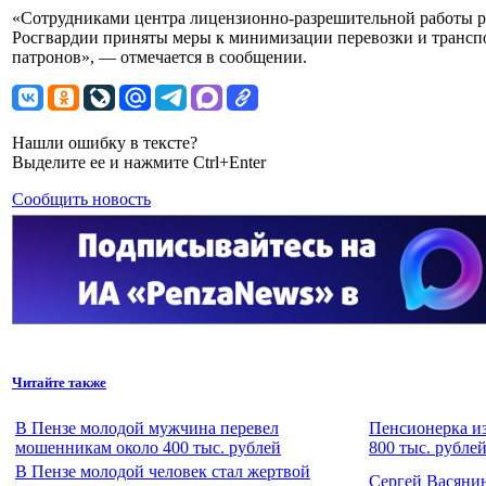
«Сотрудниками центра лицензионно-разрешительной работы р
Росгвардии приняты меры к минимизации перевозки и трансп
патронов», — отмечается в сообщении.
Нашли ошибку в тексте?
Выделите ее и нажмите Ctrl+Enter
Сообщить новость
Читайте также
В Пензе молодой мужчина перевел
Пенсионерка из
мошенникам около 400 тыс. рублей
800 тыс. рубле
В Пензе молодой человек стал жертвой
Сергей Васяни