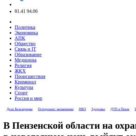
81.41
94.06
Политика
Экономика
АПК
Общество
Связь и IT
Образование
Медицина
Религия
ЖКХ
Происшествия
Криминал
Культура
Спорт
Россия и мир
Дело Белозерцева
Осторожно: мошенники
НКО
Здоровье
ДТП в Пензе
В Пензенской области на охр