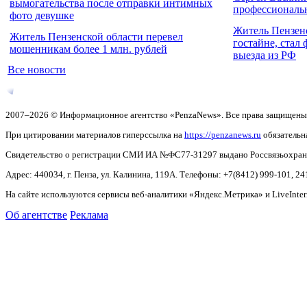
вымогательства после отправки интимных
профессиональ
фото девушке
Житель Пензен
Житель Пензенской области перевел
гостайне, стал
мошенникам более 1 млн. рублей
выезда из РФ
Все новости
2007–2026 © Информационное агентство «PenzaNews». Все права защищены
При цитировании материалов гиперссылка на
https://penzanews.ru
обязательн
Свидетельство о регистрации СМИ ИА №ФС77-31297 выдано Россвязьохранку
Адрес: 440034, г. Пенза, ул. Калинина, 119А. Телефоны: +7(8412)
999-101, 24
На сайте используются сервисы веб-аналитики «Яндекс.Метрика» и LiveInter
Об агентстве
Реклама