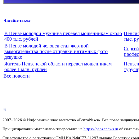
Читайте также
В Пензе молодой мужчина перевел мошенникам около
Пенсио
400 тыс. рублей
тыс. р
В Пензе молодой человек стал жертвой
Сергей
вымогательства после отправки интимных фото
профес
девушке
Житель Пензенской области перевел мошенникам
Пензен
более 1 млн. рублей
турусл
Все новости
2007–2026 © Информационное агентство «PenzaNews». Все права защищены
При цитировании материалов гиперссылка на
https://penzanews.ru
обязательн
Свидетельство о регистрации СМИ ИА №ФС77-31297 выдано Россвязьохранку