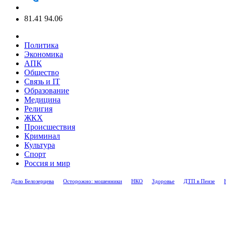
81.41
94.06
Политика
Экономика
АПК
Общество
Связь и IT
Образование
Медицина
Религия
ЖКХ
Происшествия
Криминал
Культура
Спорт
Россия и мир
Дело Белозерцева
Осторожно: мошенники
НКО
Здоровье
ДТП в Пензе