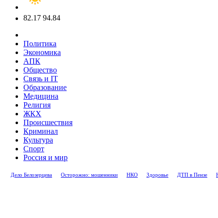
82.17
94.84
Политика
Экономика
АПК
Общество
Связь и IT
Образование
Медицина
Религия
ЖКХ
Происшествия
Криминал
Культура
Спорт
Россия и мир
Дело Белозерцева
Осторожно: мошенники
НКО
Здоровье
ДТП в Пензе