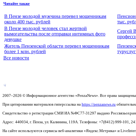
Читайте также
В Пензе молодой мужчина перевел мошенникам
Пенсионе
около 400 тыс. рублей
тыс. руб
В Пензе молодой человек стал жертвой
Сергей 
вымогательства после отправки интимных фото
професс
девушке
Житель Пензенской области перевел мошенникам
Пензенск
более 1 млн. рублей
туруслуг
Все новости
2007–2026 © Информационное агентство «PenzaNews». Все права защищены
При цитировании материалов гиперссылка на
https://penzanews.ru
обязательн
Свидетельство о регистрации СМИ ИА №ФС77-31297 выдано Россвязьохранку
Адрес: 440034, г. Пенза, ул. Калинина, 119А. Телефоны: +7(8412)
999-101, 24
На сайте используются сервисы веб-аналитики «Яндекс.Метрика» и LiveInter