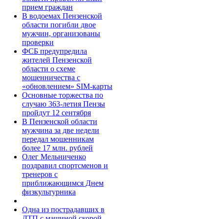
прием граждан
В водоемах Пензенской
области погибли двое
мужчин, организованы
проверки
ФСБ предупредила
жителей Пензенской
области о схеме
мошенничества c
«обновлением» SIM-карты
Основные торжества по
случаю 363-летия Пензы
пройдут 12 сентября
В Пензенской области
мужчина за две недели
передал мошенникам
более 17 млн. рублей
Олег Мельниченко
поздравил спортсменов и
тренеров с
приближающимся Днем
физкультурника
Одна из пострадавших в
ДТП с машиной скорой