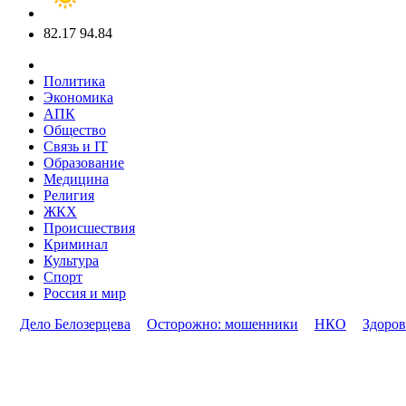
82.17
94.84
Политика
Экономика
АПК
Общество
Связь и IT
Образование
Медицина
Религия
ЖКХ
Происшествия
Криминал
Культура
Спорт
Россия и мир
Дело Белозерцева
Осторожно: мошенники
НКО
Здоров