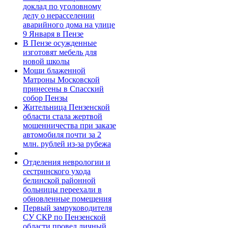
доклад по уголовному
делу о нерасселении
аварийного дома на улице
9 Января в Пензе
В Пензе осужденные
изготовят мебель для
новой школы
Мощи блаженной
Матроны Московской
принесены в Спасский
собор Пензы
Жительница Пензенской
области стала жертвой
мошенничества при заказе
автомобиля почти за 2
млн. рублей из-за рубежа
Отделения неврологии и
сестринского ухода
белинской районной
больницы переехали в
обновленные помещения
Первый замруководителя
СУ СКР по Пензенской
области провел личный