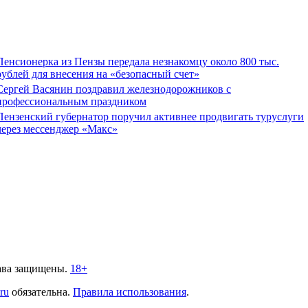
Пенсионерка из Пензы передала незнакомцу около 800 тыс.
рублей для внесения на «безопасный счет»
Сергей Васянин поздравил железнодорожников с
профессиональным праздником
Пензенский губернатор поручил активнее продвигать туруслуги
через мессенджер «Макс»
ава защищены.
18+
.ru
обязательна.
Правила использования
.