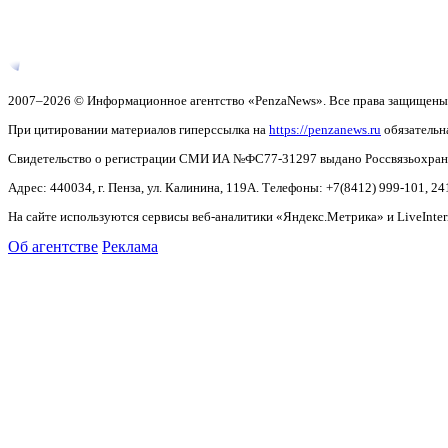
2007–2026 © Информационное агентство «PenzaNews». Все права защищены
При цитировании материалов гиперссылка на
https://penzanews.ru
обязательн
Свидетельство о регистрации СМИ ИА №ФС77-31297 выдано Россвязьохранку
Адрес: 440034, г. Пенза, ул. Калинина, 119А. Телефоны: +7(8412)
999-101, 24
На сайте используются сервисы веб-аналитики «Яндекс.Метрика» и LiveInter
Об агентстве
Реклама