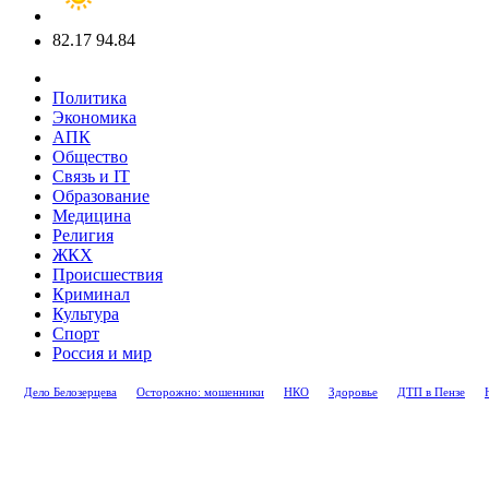
82.17
94.84
Политика
Экономика
АПК
Общество
Связь и IT
Образование
Медицина
Религия
ЖКХ
Происшествия
Криминал
Культура
Спорт
Россия и мир
Дело Белозерцева
Осторожно: мошенники
НКО
Здоровье
ДТП в Пензе