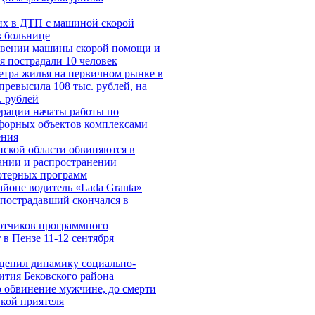
их в ДТП с машиной скорой
в больнице
овении машины скорой помощи и
я пострадали 10 человек
метра жилья на первичном рынке в
превысила 108 тыс. рублей, на
. рублей
ерации начаты работы по
форных объектов комплексами
ения
нской области обвиняются в
ании и распространении
ютерных программ
йоне водитель «Lada Granta»
 пострадавший скончался в
отчиков программного
 в Пензе 11-12 сентября
ценил динамику социально-
ития Бековского района
о обвинение мужчине, до смерти
кой приятеля