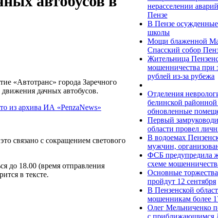
ных автобусов в
нерасселении аварий
Пензе
В Пензе осужденные 
школы
Мощи блаженной Ма
Спасский собор Пен
Жительница Пензенс
мошенничества при з
рублей из-за рубежа
ие «Автотранс» города Заречного
 движения дачных автобусов.
Отделения неврологи
белинской районной
обновленные помещ
Первый замруководи
области провел лич
В водоемах Пензенск
это связано с сокращением светового
мужчин, организова
ФСБ предупредила ж
схеме мошенничеств
ся до 18.00 (время отправления
Основные торжества
ится в тексте.
пройдут 12 сентября
В Пензенской област
мошенникам более 1
Олег Мельниченко п
с приближающимся 