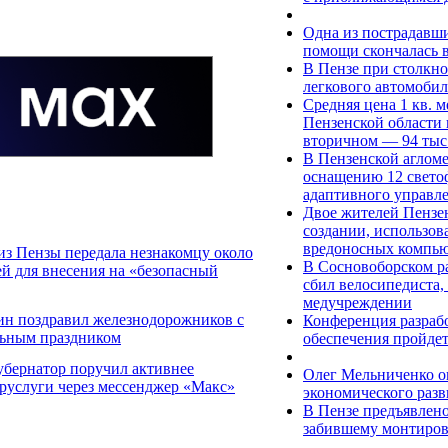
Одна из пострадавш
помощи скончалась 
В Пензе при столкн
легкового автомобил
Средняя цена 1 кв. 
Пензенской области 
вторичном — 94 тыс
В Пензенской аглом
оснащению 12 свето
адаптивного управл
Двое жителей Пензе
создании, использов
вредоносных компь
из Пензы передала незнакомцу около
В Сосновоборском ра
ей для внесения на «безопасный
сбил велосипедиста,
медучреждении
ин поздравил железнодорожников с
Конференция разраб
ьным праздником
обеспечения пройдет
убернатор поручил активнее
Олег Мельниченко о
уруслуги через мессенджер «Макс»
экономического разв
В Пензе предъявлен
забившему монтиров