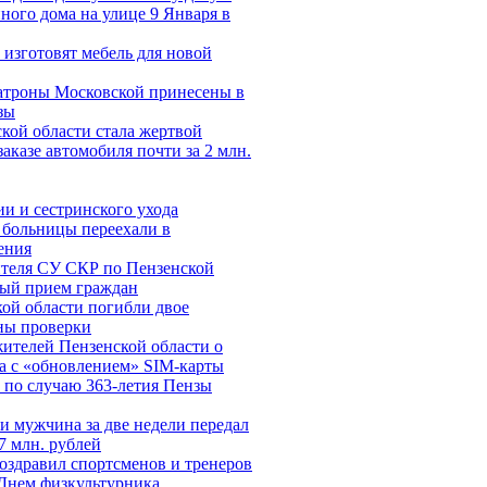
ного дома на улице 9 Января в
изготовят мебель для новой
троны Московской принесены в
зы
кой области стала жертвой
аказе автомобиля почти за 2 млн.
и и сестринского ухода
 больницы переехали в
ения
теля СУ СКР по Пензенской
ный прием граждан
ой области погибли двое
ны проверки
ителей Пензенской области о
а c «обновлением» SIM-карты
 по случаю 363-летия Пензы
и мужчина за две недели передал
7 млн. рублей
оздравил спортсменов и тренеров
Днем физкультурника