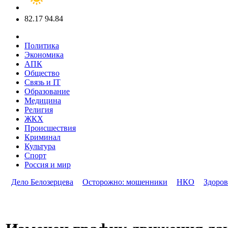
82.17
94.84
Политика
Экономика
АПК
Общество
Связь и IT
Образование
Медицина
Религия
ЖКХ
Происшествия
Криминал
Культура
Спорт
Россия и мир
Дело Белозерцева
Осторожно: мошенники
НКО
Здоров