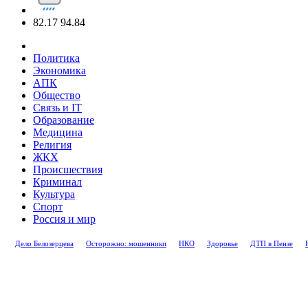
82.17
94.84
Политика
Экономика
АПК
Общество
Связь и IT
Образование
Медицина
Религия
ЖКХ
Происшествия
Криминал
Культура
Спорт
Россия и мир
Дело Белозерцева
Осторожно: мошенники
НКО
Здоровье
ДТП в Пензе