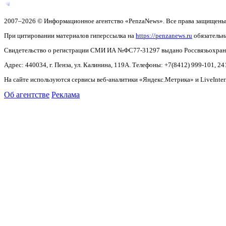
2007–2026 © Информационное агентство «PenzaNews». Все права защищены
При цитировании материалов гиперссылка на
https://penzanews.ru
обязательн
Свидетельство о регистрации СМИ ИА №ФС77-31297 выдано Россвязьохранку
Адрес: 440034, г. Пенза, ул. Калинина, 119А. Телефоны: +7(8412)
999-101, 24
На сайте используются сервисы веб-аналитики «Яндекс.Метрика» и LiveInter
Об агентстве
Реклама