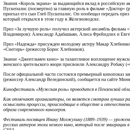
Звания «Король экрана» за выдающийся вклад в российскую а
Пускепалис (посмертно) за главную роль в фильме «Доктор» (
приехал его сын Глеб Пускепалис. Он пообещал передать приз
который открылся в этом году в Железноводске.
Приз «За лучшую роль» получил актерский ансамбль фильма «
Владимиров): Александр Адабашьян, Алиса Фрейндлих и Евге
Приз «Надежда» присужден молодому актеру Макар Хлебников 
«Снегирь» (режиссер Борис Хлебников).
Звание «Джентльмен кино» за талантливое воплощение мужск
женского зрительского жюри присвоили Александру Робаку («
После официальной части состоялся премьерный кинопоказ з
(режиссер Александр Велединский), сообщается на сайте Мин
Кинофестиваль «Мужская роль» проводится в Пензенской обла
Как отмечают организаторы, он является смотром лучших ра
осмыслить процессы, происходящие в обществе и отечествен
образа современного киногероя.
Фестиваль посвящен Ивану Мозжухину (1889–1939) — уроженцу
русских актеров эпохи немого кино, который после эмиграции в
США.