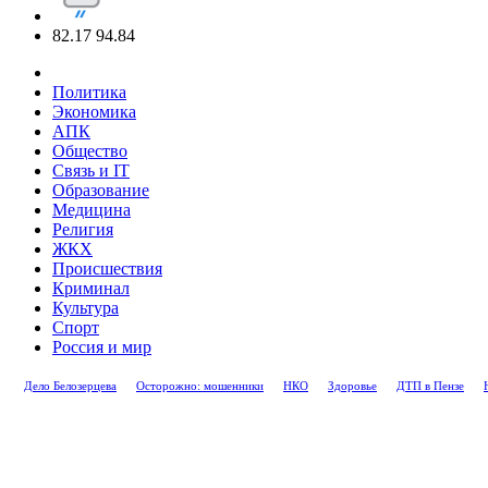
82.17
94.84
Политика
Экономика
АПК
Общество
Связь и IT
Образование
Медицина
Религия
ЖКХ
Происшествия
Криминал
Культура
Спорт
Россия и мир
Дело Белозерцева
Осторожно: мошенники
НКО
Здоровье
ДТП в Пензе