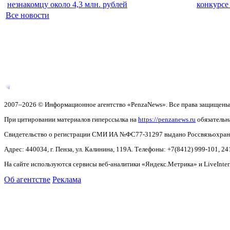
незнакомцу около 4,3 млн. рублей
конкурсе
Все новости
2007–2026 © Информационное агентство «PenzaNews». Все права защищены
При цитировании материалов гиперссылка на
https://penzanews.ru
обязательн
Свидетельство о регистрации СМИ ИА №ФС77-31297 выдано Россвязьохранку
Адрес: 440034, г. Пенза, ул. Калинина, 119А. Телефоны: +7(8412)
999-101, 24
На сайте используются сервисы веб-аналитики «Яндекс.Метрика» и LiveInter
Об агентстве
Реклама