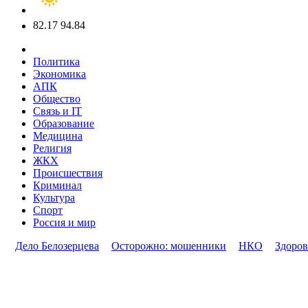
82.17
94.84
Политика
Экономика
АПК
Общество
Связь и IT
Образование
Медицина
Религия
ЖКХ
Происшествия
Криминал
Культура
Спорт
Россия и мир
Дело Белозерцева
Осторожно: мошенники
НКО
Здоров