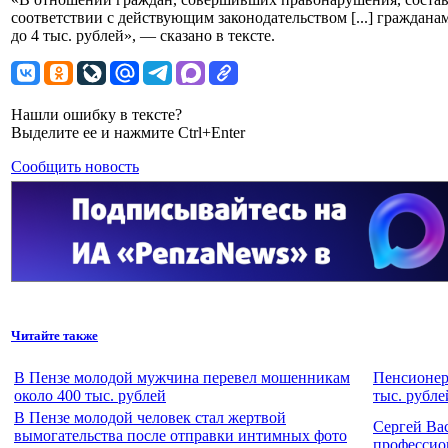
соответствии с действующим законодательством [...] граждан
до 4 тыс. рублей», — сказано в тексте.
Нашли ошибку в тексте?
Выделите ее и нажмите Ctrl+Enter
Сообщить новость
Читайте также
В Пензе молодой мужчина перевел мошенникам
Пенсионер
около 400 тыс. рублей
тыс. рубле
В Пензе молодой человек стал жертвой
Сергей Ва
вымогательства после отправки интимных фото
профессио