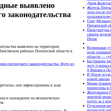
одные выявлено
Днем физкуль
Житель Пензы
дела после о
о законодательства
пользователю
Олег Мельнич
Пензенской о
Прокуратура 
смерти мужчи
Пензе
ательства выявлено на территории
Возникшая утр
Пачелмском районах Пензенской области в
цели поражен
области — гу
Бастрыкин за
делу о нерасс
9 Января в Пе
В Пензе осуж
новой школы
Мощи блажен
 региона, они зафиксированы в ходе
принесены в 
Жительница П
жертвой моше
ения и нахождение на механических
почти за 2 мл
ем.
Отделения не
белинской ра
влены административные протоколы. В