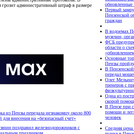
обновленные
ам грозит административный штраф в размере
Первый замру
Пензенской о
граждан
В водоемах П
мужчин, орга
ФСБ предупре
области о сх
«обновлением
Основные тор
Пензы пройду
В Пензенской
передал моше
Олег Мельнич
тренеров с 
физкультурни
Одна из пост
скорой помощ
В Пензе при 
помощи и лег
ка из Пензы передала незнакомцу около 800
человек
й для внесения на «безопасный счет»
сянин поздравил железнодорожников с
Средняя цена 
нальным праздником
рынке в Пенз