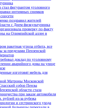
турника
 стал фигурантом уголовного
тправки интимных снимков
 соцсети
енко поздравил жителей
бласти с Днем физкультурника
организовала проверку по факту
ны на Олимпийской аллее в
ом ракетная угроза отбита, все
ы за пределами Пензенской
бернатор
требовал доклад по уголовному
елении аварийного дома на улице
нзе
денные изготовят мебель для
ной Матроны Московской
Спасский собор Пензы
ензенской области стала
нничества при заказе автомобиля
н. рублей из-за рубежа
врологии и сестринского ухода
йонной больницы переехали в