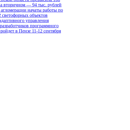
на вторичном — 94 тыс. рублей
 агломерации начаты работы по
 светофорных объектов
адаптивного управления
разработчиков программного
ройдет в Пензе 11-12 сентября