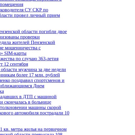
 помещения
ководителя СУ СКР по
бласти провел личный прием
ензенской области погибли двое
низованы проверки
дила жителей Пензенской
еме мошенничества c
» SIM-карты
жества по случаю 363-летия
т 12 сентября
 области мужчина за две недели
нникам более 17 млн. рублей
енко поздравил спортсменов и
приближающимся Днем
ка
радавших в ДТП с машиной
и скончалась в больнице
столкновении машины скорой
кового автомобиля пострадали 10
1 кв. метра жилья на первичном
енской области превысила 108