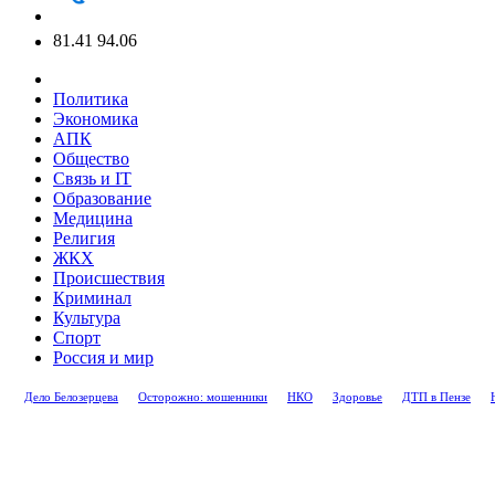
81.41
94.06
Политика
Экономика
АПК
Общество
Связь и IT
Образование
Медицина
Религия
ЖКХ
Происшествия
Криминал
Культура
Спорт
Россия и мир
Дело Белозерцева
Осторожно: мошенники
НКО
Здоровье
ДТП в Пензе