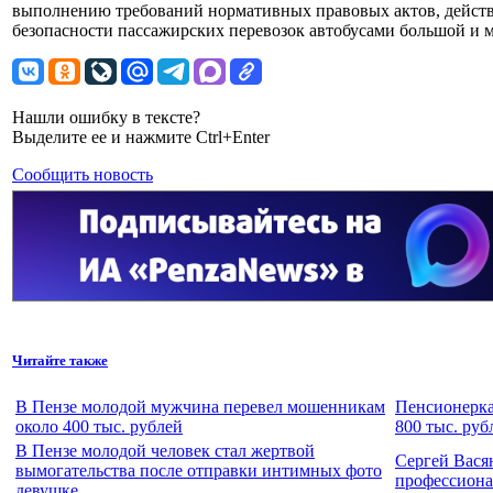
выполнению требований нормативных правовых актов, действ
безопасности пассажирских перевозок автобусами большой и 
Нашли ошибку в тексте?
Выделите ее и нажмите Ctrl+Enter
Сообщить новость
Читайте также
В Пензе молодой мужчина перевел мошенникам
Пенсионерка
около 400 тыс. рублей
800 тыс. руб
В Пензе молодой человек стал жертвой
Сергей Вася
вымогательства после отправки интимных фото
профессион
девушке