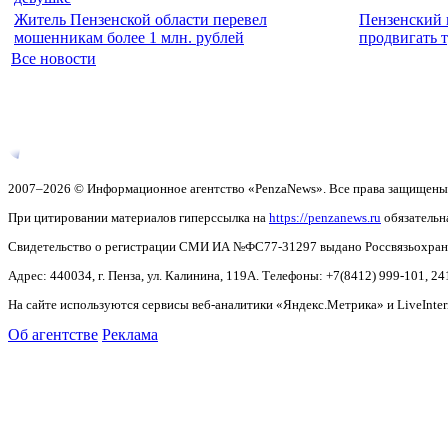
Житель Пензенской области перевел
Пензенский 
мошенникам более 1 млн. рублей
продвигать 
Все новости
2007–2026 © Информационное агентство «PenzaNews». Все права защищены
При цитировании материалов гиперссылка на
https://penzanews.ru
обязательн
Свидетельство о регистрации СМИ ИА №ФС77-31297 выдано Россвязьохранку
Адрес: 440034, г. Пенза, ул. Калинина, 119А. Телефоны: +7(8412)
999-101, 24
На сайте используются сервисы веб-аналитики «Яндекс.Метрика» и LiveInter
Об агентстве
Реклама