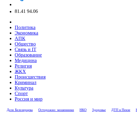
81.41
94.06
Политика
Экономика
АПК
Общество
Связь и IT
Образование
Медицина
Религия
ЖКХ
Происшествия
Криминал
Культура
Спорт
Россия и мир
Дело Белозерцева
Осторожно: мошенники
НКО
Здоровье
ДТП в Пензе