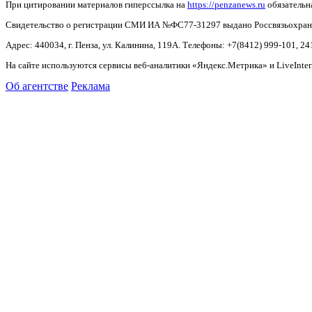
При цитировании материалов гиперссылка на
https://penzanews.ru
обязательн
Свидетельство о регистрации СМИ ИА №ФС77-31297 выдано Россвязьохранку
Адрес: 440034, г. Пенза, ул. Калинина, 119А. Телефоны: +7(8412)
999-101, 24
На сайте используются сервисы веб-аналитики «Яндекс.Метрика» и LiveInter
Об агентстве
Реклама