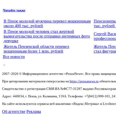
Читайте также
В Пензе молодой мужчина перевел мошенникам
Пенсионерка
около 400 тыс. рублей
тыс. рублей
В Пензе молодой человек стал жертвой
Сергей Вася
вымогательства после отправки интимных фото
профессион
девушке
Житель Пензенской области перевел
Житель Пенз
мошенникам более 1 млн. рублей
стал фигура
Все новости
2007–2026 © Информационное агентство «PenzaNews». Все права защищены
При цитировании материалов гиперссылка на
https://penzanews.ru
обязательн
Свидетельство о регистрации СМИ ИА №ФС77-31297 выдано Россвязьохранку
Адрес: 440034, г. Пенза, ул. Калинина, 119А. Телефоны: +7(8412)
999-101, 24
На сайте используются сервисы веб-аналитики «Яндекс.Метрика» и LiveInter
Об агентстве
Реклама