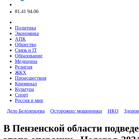
81.41
94.06
Политика
Экономика
АПК
Общество
Связь и IT
Образование
Медицина
Религия
ЖКХ
Происшествия
Криминал
Культура
Спорт
Россия и мир
Дело Белозерцева
Осторожно: мошенники
НКО
Здоров
В Пензенской области подвед