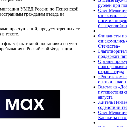
В Пензе мужчи
рублей при по
ам миграции УМВД России по Пензенской
Олег Мельнич
ностранным гражданам въезда на
ознакомился с
посетил новую
благоустройст
ками преступлений, предусмотренных ст.
 в тексте.
Финалисты про
ознакомились 
по факту фиктивной постановки на учет
Отечества»
 пребывания в Российской Федерации.
Благотворите
поддержит пят
Органы прокур
полгода выяви
охраны труда
«Ростелеком» з
оптики в част
Выставка «Доб
путешествия ск
августа
Житель Пензен
содействии те
Олег Мельниче
Канакина на 