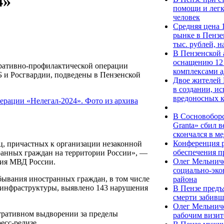
4»
помощи и легк
человек
Средняя цена 
рынке в Пензе
тыс. рублей, 
В Пензенской 
оснащению 12
ративно-профилактической операции
комплексами а
 и Росгвардии, подведены в Пензенской
Двое жителей 
в создании, и
вредоносных 
В Сосновоборс
Granta» сбил 
скончался в м
Конференция 
ц, причастных к организации незаконной
обеспечения п
ранных граждан на территории России», —
Олег Мельнич
ния МВД России.
социально-эко
бывания иностранных граждан, в том числе
района
 инфраструктуры, выявлено 143 нарушения
В Пензе предъ
смерти забивш
Олег Мельниче
тративном выдворении за пределы
рабочим визи
есс-релизе.