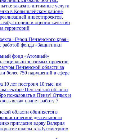
на лишился около 300 тыс.
пытке заказать интимные услуги
енко в Колышлейском районе
 реализацией инвестпроектов,
 амбулаторию и оценил качество
ва территорий
екта «Герои Пензенского края»
с работой фонда «Защитники
льный фонд «Атомный»
ь социально значимых проектов
атуры Пензенской области за
ли более 750 нарушений в сфере
а 10 лет построил 10 тыс. км
ном секторе Пензенской области
ро пожаловать в Пензу! Отдых и
возь века» начнет работу 7
ской области обвиняется в
ррористической деятельности
нко пригласил вдову Валерия
открытие школы в «Лугометрии»