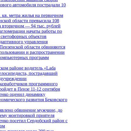
ового автомобиля пострадали 10
1 кв. метра жилья на первичном
нской области превысила 108
на вторичном — 94 тыс. рублей
агломерации начаты работы по
 светофорных объектов
даптивного управления
Пензенской области обвиняются
спользовании и распространении
компьютерных программ
ком районе водитель «Lada
велосипедиста, пострадавший
едучреждении
разработчиков программного
ройдет в Пензе 11-12 сентября
енко оценил динамику
номического развития Бековского
явлено обвинение мужчине, до
ему монтировкой приятеля
нко посетил Сердобский район с
том