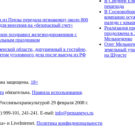
В Средней Елю
пешехода
В Сосновобор
компании осуж
 из Пензы передала незнакомцу около 800
наледи с кры
 для внесения на «безопасный счет»
Реализация пр
продолжена в 
нин поздравил железнодорожников с
Мельниченко
альным праздником
Олег Мельнич
енской области, допущенный к гостайне,
земельный уча
нтом уголовного дела после выезда из РФ
на Шуисте
ава защищены.
18+
.ru
обязательна.
Правила использования
.
связьохранкультурой 29 февраля 2008 г.
2)
999-101, 241-241
. E-mail:
info@penzanews.ru
» и LiveInternet.
Политика конфиденциальности