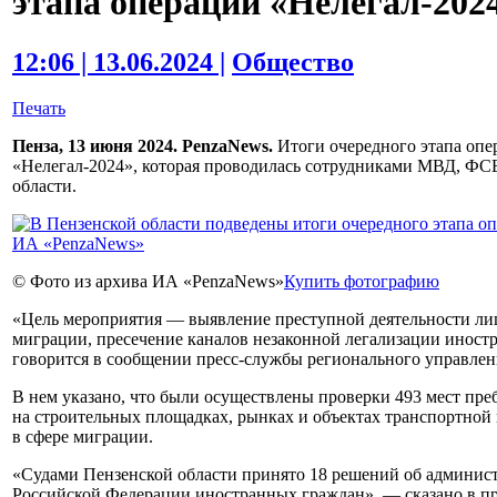
этапа операции «Нелегал-202
12:06 | 13.06.2024 |
Общество
Печать
Пенза, 13 июня 2024. PenzaNews.
Итоги очередного этапа опе
«Нелегал-2024», которая проводилась сотрудниками МВД, ФСБ
области.
© Фото из архива ИА «PenzaNews»
Купить фотографию
«Цель мероприятия — выявление преступной деятельности ли
миграции, пресечение каналов незаконной легализации иност
говорится в сообщении пресс-службы регионального управле
В нем указано, что были осуществлены проверки 493 мест пре
на строительных площадках, рынках и объектах транспортной
в сфере миграции.
«Судами Пензенской области принято 18 решений об админис
Российской Федерации иностранных граждан», — сказано в пр