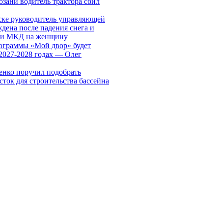
зани водитель трактора сбил
ске руководитель управляющей
дена после падения снега и
ши МКД на женщину
ограммы «Мой двор» будет
2027-2028 годах — Олег
енко поручил подобрать
сток для строительства бассейна