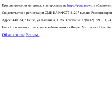
При цитировании материалов гиперссылка на
https://penzanews.ru
обязательн
Свидетельство о регистрации СМИ ИА №ФС77-31297 выдано Россвязьохранку
Адрес: 440034, г. Пенза, ул. Калинина, 119А. Телефоны: +7(8412)
999-101, 24
На сайте используются сервисы веб-аналитики «Яндекс.Метрика» и LiveInter
Об агентстве
Реклама