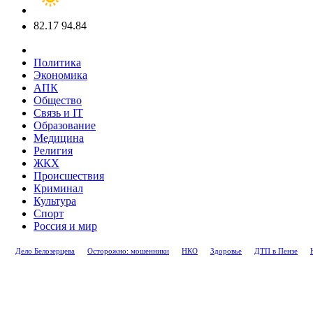
82.17
94.84
Политика
Экономика
АПК
Общество
Связь и IT
Образование
Медицина
Религия
ЖКХ
Происшествия
Криминал
Культура
Спорт
Россия и мир
Дело Белозерцева
Осторожно: мошенники
НКО
Здоровье
ДТП в Пензе