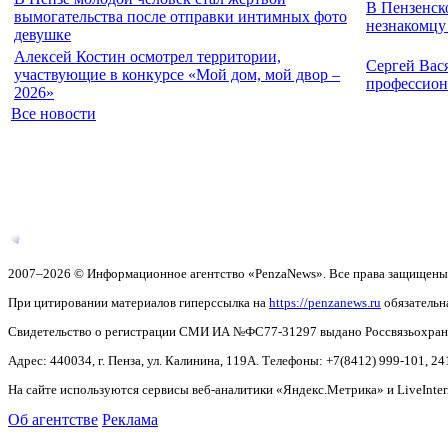
В Пензенск
вымогательства после отправки интимных фото
незнакомцу 
девушке
Алексей Костин осмотрел территории,
Сергей Вас
участвующие в конкурсе «Мой дом, мой двор –
профессион
2026»
Все новости
2007–2026 © Информационное агентство «PenzaNews». Все права защищены
При цитировании материалов гиперссылка на
https://penzanews.ru
обязательн
Свидетельство о регистрации СМИ ИА №ФС77-31297 выдано Россвязьохранку
Адрес: 440034, г. Пенза, ул. Калинина, 119А. Телефоны: +7(8412)
999-101, 24
На сайте используются сервисы веб-аналитики «Яндекс.Метрика» и LiveInter
Об агентстве
Реклама