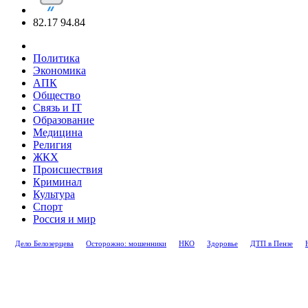
82.17
94.84
Политика
Экономика
АПК
Общество
Связь и IT
Образование
Медицина
Религия
ЖКХ
Происшествия
Криминал
Культура
Спорт
Россия и мир
Дело Белозерцева
Осторожно: мошенники
НКО
Здоровье
ДТП в Пензе