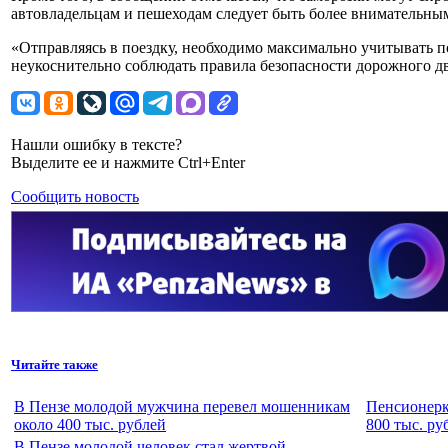
автовладельцам и пешеходам следует быть более внимательны
«Отправляясь в поездку, необходимо максимально учитывать 
неукоснительно соблюдать правила безопасности дорожного дв
Нашли ошибку в тексте?
Выделите ее и нажмите Ctrl+Enter
Сообщить новость
Читайте также
В Пензе молодой мужчина перевел мошенникам
Пенсионерк
около 400 тыс. рублей
800 тыс. ру
В Пензе молодой человек стал жертвой