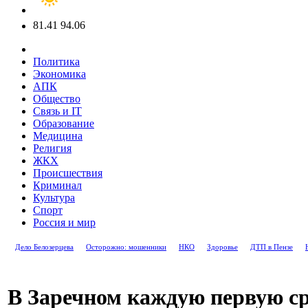
81.41
94.06
Политика
Экономика
АПК
Общество
Связь и IT
Образование
Медицина
Религия
ЖКХ
Происшествия
Криминал
Культура
Спорт
Россия и мир
Дело Белозерцева
Осторожно: мошенники
НКО
Здоровье
ДТП в Пензе
В Заречном каждую первую ср