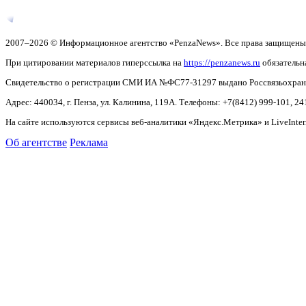
2007–2026 © Информационное агентство «PenzaNews». Все права защищены
При цитировании материалов гиперссылка на
https://penzanews.ru
обязательн
Свидетельство о регистрации СМИ ИА №ФС77-31297 выдано Россвязьохранку
Адрес: 440034, г. Пенза, ул. Калинина, 119А. Телефоны: +7(8412)
999-101, 24
На сайте используются сервисы веб-аналитики «Яндекс.Метрика» и LiveInter
Об агентстве
Реклама