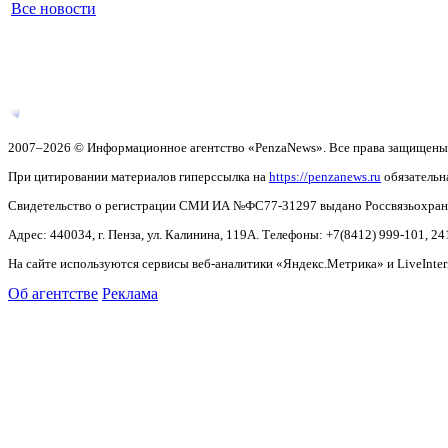
Все новости
2007–2026 © Информационное агентство «PenzaNews». Все права защищены
При цитировании материалов гиперссылка на
https://penzanews.ru
обязательн
Свидетельство о регистрации СМИ ИА №ФС77-31297 выдано Россвязьохранку
Адрес: 440034, г. Пенза, ул. Калинина, 119А. Телефоны: +7(8412)
999-101, 24
На сайте используются сервисы веб-аналитики «Яндекс.Метрика» и LiveInter
Об агентстве
Реклама