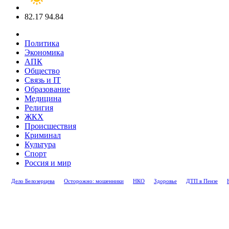
82.17
94.84
Политика
Экономика
АПК
Общество
Связь и IT
Образование
Медицина
Религия
ЖКХ
Происшествия
Криминал
Культура
Спорт
Россия и мир
Дело Белозерцева
Осторожно: мошенники
НКО
Здоровье
ДТП в Пензе