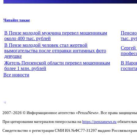
Читайте также
В Пензе молодой мужчина перевел мошенникам
Пенсио
около 400 тыс. рублей
тыс. ру
В Пензе молодой человек стал жертвой
Сергей
вымогательства после отправки интимных фото
профес
девушке
Житель Пензенской области перевел мошенникам
В Наро
более 1 млн. рублей
госпита
Все новости
2007–2026 © Информационное агентство «PenzaNews». Все права защищены
При цитировании материалов гиперссылка на
https://penzanews.ru
обязательн
Свидетельство о регистрации СМИ ИА №ФС77-31297 выдано Россвязьохранку