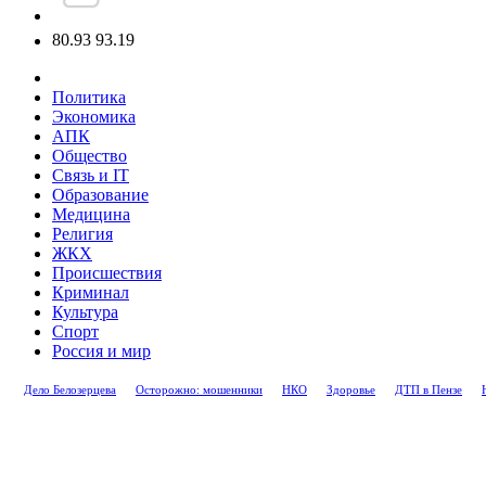
80.93
93.19
Политика
Экономика
АПК
Общество
Связь и IT
Образование
Медицина
Религия
ЖКХ
Происшествия
Криминал
Культура
Спорт
Россия и мир
Дело Белозерцева
Осторожно: мошенники
НКО
Здоровье
ДТП в Пензе