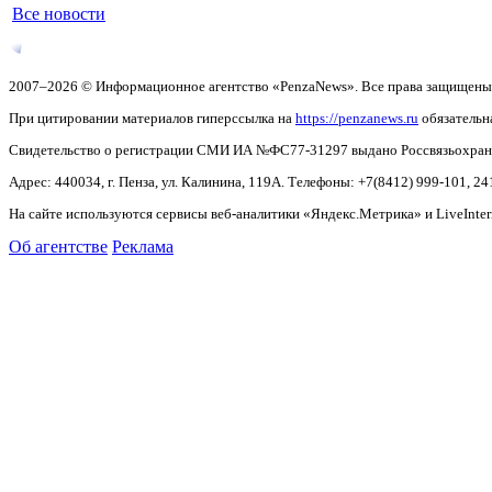
Все новости
2007–2026 © Информационное агентство «PenzaNews». Все права защищены
При цитировании материалов гиперссылка на
https://penzanews.ru
обязательн
Свидетельство о регистрации СМИ ИА №ФС77-31297 выдано Россвязьохранку
Адрес: 440034, г. Пенза, ул. Калинина, 119А. Телефоны: +7(8412)
999-101, 24
На сайте используются сервисы веб-аналитики «Яндекс.Метрика» и LiveInter
Об агентстве
Реклама