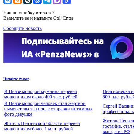
Нашли ошибку в тексте?
Выделите ее и нажмите Ctrl+Enter
Сообщить новость
Читайте также
В Пензе молодой мужчина перевел
Пенсионерка и
мошенникам около 400 тыс. рублей
800 тыс. рубле
В Пензе молодой человек стал жертвой
Сергей Васяни
вымогательства после отправки интимных
профессионал
фото девушке
Житель Пензен
Житель Пензенской области перевел
гостайне, стал
мошенникам более 1 млн. рублей
выезда из РФ