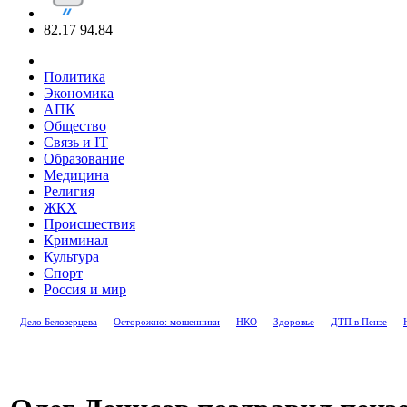
82.17
94.84
Политика
Экономика
АПК
Общество
Связь и IT
Образование
Медицина
Религия
ЖКХ
Происшествия
Криминал
Культура
Спорт
Россия и мир
Дело Белозерцева
Осторожно: мошенники
НКО
Здоровье
ДТП в Пензе