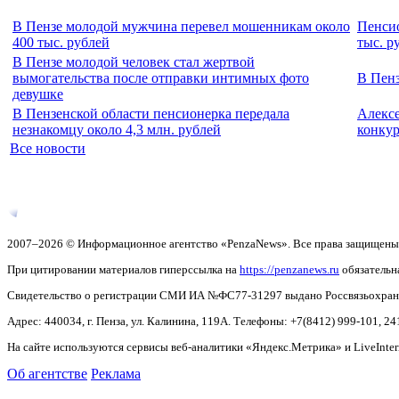
В Пензе молодой мужчина перевел мошенникам около
Пенсио
400 тыс. рублей
тыс. р
В Пензе молодой человек стал жертвой
вымогательства после отправки интимных фото
В Пен
девушке
В Пензенской области пенсионерка передала
Алексе
незнакомцу около 4,3 млн. рублей
конкур
Все новости
2007–2026 © Информационное агентство «PenzaNews». Все права защищены
При цитировании материалов гиперссылка на
https://penzanews.ru
обязательн
Свидетельство о регистрации СМИ ИА №ФС77-31297 выдано Россвязьохранку
Адрес: 440034, г. Пенза, ул. Калинина, 119А. Телефоны: +7(8412)
999-101, 24
На сайте используются сервисы веб-аналитики «Яндекс.Метрика» и LiveInter
Об агентстве
Реклама