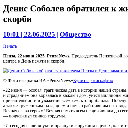
Денис Соболев обратился к ж
скорби
10:01 | 22.06.2025 |
Общество
Печать
Пенза, 22 июня 2025. PenzaNews.
Председатель Пензенской го
центра в День памяти и скорби.
© Фото из архива ИА «PenzaNews»
Купить фотографию
«22 июня — особая, трагическая дата в истории нашей страны. 
и страданием она ворвалась в каждый дом, унеся миллионы жи
признательности и уважения всем тем, кто приближал Победу:
а также труженикам тыла, днем и ночью работавшим на завод
Вечная слава героям! Вечная память всем не дожившим до сег
— подчеркнул спикер гордумы.
«И сегодня ваши внуки и правнуки с оружием в руках, как и т