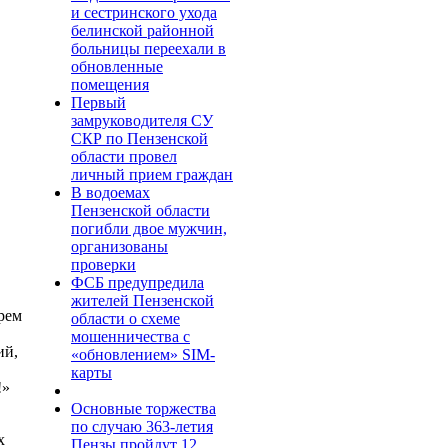
и сестринского ухода
белинской районной
больницы переехали в
обновленные
помещения
Первый
замруководителя СУ
СКР по Пензенской
области провел
личный прием граждан
В водоемах
Пензенской области
погибли двое мужчин,
организованы
проверки
ФСБ предупредила
жителей Пензенской
орем
области о схеме
мошенничества c
ий,
«обновлением» SIM-
карты
!»
Основные торжества
по случаю 363-летия
х
Пензы пройдут 12