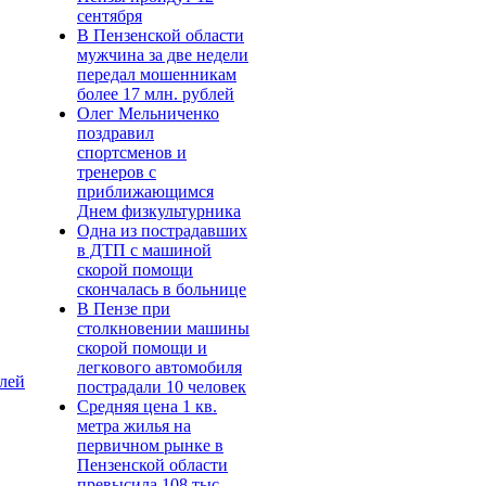
сентября
В Пензенской области
мужчина за две недели
передал мошенникам
более 17 млн. рублей
Олег Мельниченко
поздравил
спортсменов и
тренеров с
приближающимся
Днем физкультурника
Одна из пострадавших
в ДТП с машиной
скорой помощи
скончалась в больнице
В Пензе при
столкновении машины
скорой помощи и
легкового автомобиля
блей
пострадали 10 человек
Средняя цена 1 кв.
метра жилья на
первичном рынке в
Пензенской области
превысила 108 тыс.