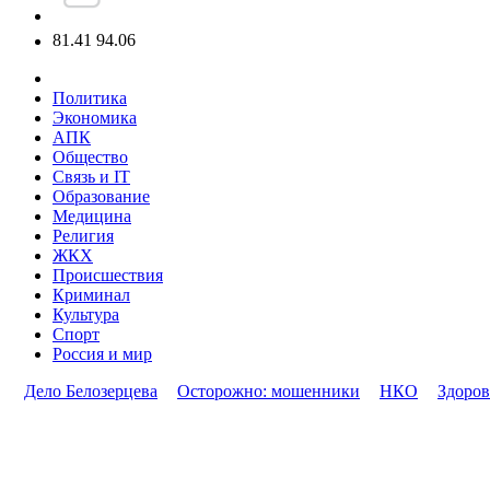
81.41
94.06
Политика
Экономика
АПК
Общество
Связь и IT
Образование
Медицина
Религия
ЖКХ
Происшествия
Криминал
Культура
Спорт
Россия и мир
Дело Белозерцева
Осторожно: мошенники
НКО
Здоров