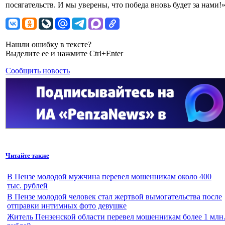
посягательств. И мы уверены, что победа вновь будет за нами
Нашли ошибку в тексте?
Выделите ее и нажмите Ctrl+Enter
Сообщить новость
Читайте также
В Пензе молодой мужчина перевел мошенникам около 400
тыс. рублей
В Пензе молодой человек стал жертвой вымогательства после
отправки интимных фото девушке
Житель Пензенской области перевел мошенникам более 1 млн