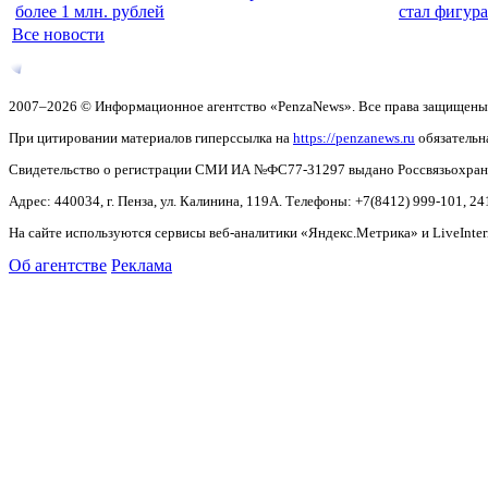
более 1 млн. рублей
стал фигура
Все новости
2007–2026 © Информационное агентство «PenzaNews». Все права защищены
При цитировании материалов гиперссылка на
https://penzanews.ru
обязательн
Свидетельство о регистрации СМИ ИА №ФС77-31297 выдано Россвязьохранку
Адрес: 440034, г. Пенза, ул. Калинина, 119А. Телефоны: +7(8412)
999-101, 24
На сайте используются сервисы веб-аналитики «Яндекс.Метрика» и LiveInter
Об агентстве
Реклама