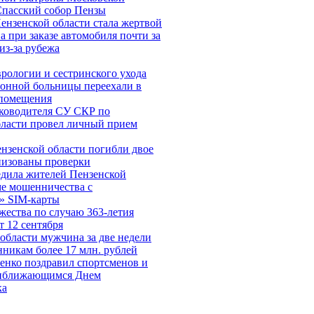
Спасский собор Пензы
ензенской области стала жертвой
 при заказе автомобиля почти за
из-за рубежа
рологии и сестринского ухода
йонной больницы переехали в
помещения
ководителя СУ СКР по
бласти провел личный прием
нзенской области погибли двое
низованы проверки
дила жителей Пензенской
ме мошенничества c
» SIM-карты
ества по случаю 363-летия
 12 сентября
области мужчина за две недели
никам более 17 млн. рублей
енко поздравил спортсменов и
риближающимся Днем
ка