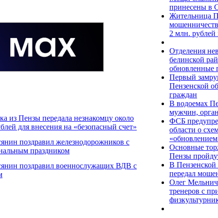
принесены в 
Жительница П
мошенничества
2 млн. рублей 
Отделения нев
белинской ра
обновленные 
Первый замру
Пензенской о
граждан
В водоемах Пе
мужчин, орга
ка из Пензы передала незнакомцу около
ФСБ предупре
ублей для внесения на «безопасный счет»
области о схе
«обновлением
сянин поздравил железнодорожников с
Основные торж
нальным праздником
Пензы пройдут
В Пензенской 
сянин поздравил военнослужащих ВДВ с
передал мошен
м
Олег Мельнич
тренеров с п
физкультурни