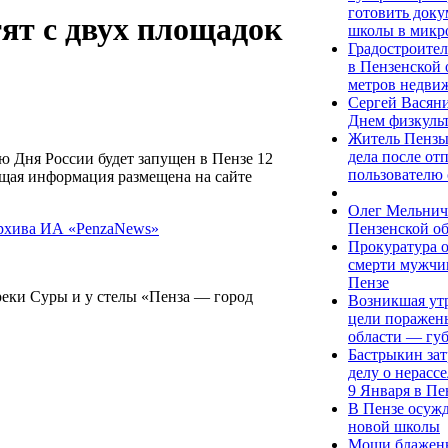
готовить доку
тят с двух площадок
школы в микр
Градостроите
в Пензенской о
метров недви
Сергей Васян
Днем физкуль
Житель Пензы
дела после о
 Дня России будет запущен в Пензе 12
пользователю 
щая информация размещена на сайте
Олег Мельнич
Пензенской об
Прокуратура о
смерти мужчи
Пензе
реки Суры и у стелы «Пенза — город
Возникшая утр
цели поражен
области — гу
Бастрыкин зат
делу о нерасс
9 Января в Пе
В Пензе осужд
новой школы
Мощи блажен