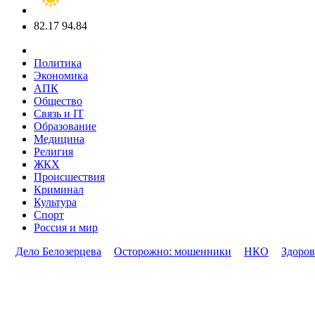
82.17
94.84
Политика
Экономика
АПК
Общество
Связь и IT
Образование
Медицина
Религия
ЖКХ
Происшествия
Криминал
Культура
Спорт
Россия и мир
Дело Белозерцева
Осторожно: мошенники
НКО
Здоров