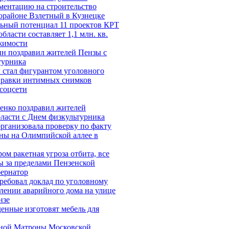
ментацию на строительство
орайоне Взлетный в Кузнецке
льный потенциал 11 проектов КРТ
бласти составляет 1,1 млн. кв.
жимости
ин поздравил жителей Пензы с
турника
 стал фигурантом уголовного
тправки интимных снимков
соцсети
енко поздравил жителей
ласти с Днем физкультурника
рганизовала проверку по факту
ны на Олимпийской аллее в
ом ракетная угроза отбита, все
ы за пределами Пензенской
бернатор
ребовал доклад по уголовному
елении аварийного дома на улице
нзе
енные изготовят мебель для
ной Матроны Московской