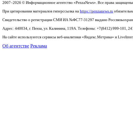
2007–2026 © Информационное агентство «PenzaNews». Все права защищены
При цитировании материалов гиперссылка на
https://penzanews.ru
обязательн
Свидетельство о регистрации СМИ ИА №ФС77-31297 выдано Россвязьохранку
Адрес: 440034, г. Пенза, ул. Калинина, 119А. Телефоны: +7(8412)
999-101, 24
На сайте используются сервисы веб-аналитики «Яндекс.Метрика» и LiveInter
Об агентстве
Реклама