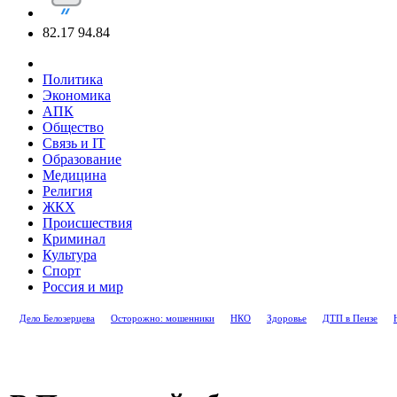
82.17
94.84
Политика
Экономика
АПК
Общество
Связь и IT
Образование
Медицина
Религия
ЖКХ
Происшествия
Криминал
Культура
Спорт
Россия и мир
Дело Белозерцева
Осторожно: мошенники
НКО
Здоровье
ДТП в Пензе