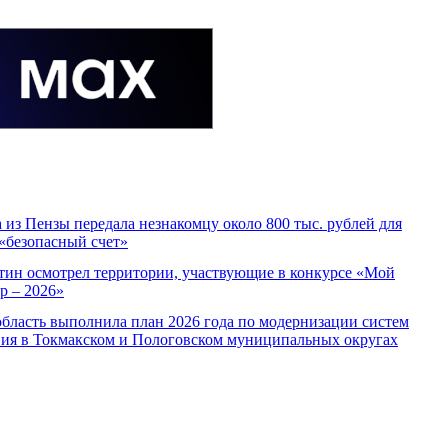
 из Пензы передала незнакомцу около 800 тыс. рублей для
 «безопасный счет»
тин осмотрел территории, участвующие в конкурсе «Мой
р – 2026»
область выполнила план 2026 года по модернизации систем
ия в Токмакском и Пологовском муниципальных округах