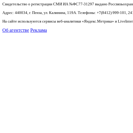
Свидетельство о регистрации СМИ ИА №ФС77-31297 выдано Россвязьохранку
Адрес: 440034, г. Пенза, ул. Калинина, 119А. Телефоны: +7(8412)
999-101, 24
На сайте используются сервисы веб-аналитики «Яндекс.Метрика» и LiveInter
Об агентстве
Реклама