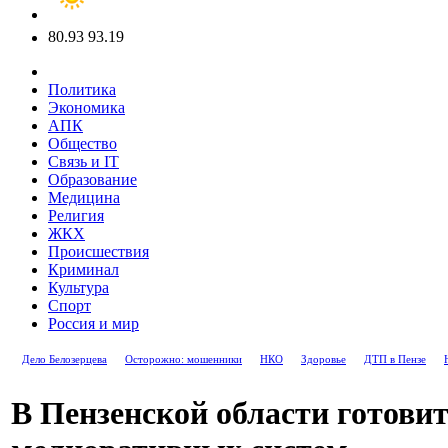
80.93
93.19
Политика
Экономика
АПК
Общество
Связь и IT
Образование
Медицина
Религия
ЖКХ
Происшествия
Криминал
Культура
Спорт
Россия и мир
Дело Белозерцева
Осторожно: мошенники
НКО
Здоровье
ДТП в Пензе
В Пензенской области готови