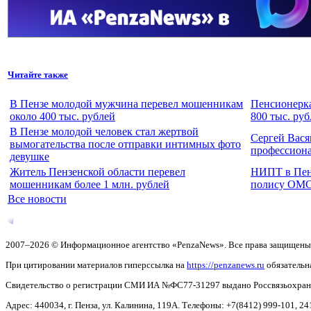
Читайте также
В Пензе молодой мужчина перевел мошенникам
Пенсионерка
около 400 тыс. рублей
800 тыс. ру
В Пензе молодой человек стал жертвой
Сергей Вася
вымогательства после отправки интимных фото
профессион
девушке
Житель Пензенской области перевел
НИПТ в Пенз
мошенникам более 1 млн. рублей
полису ОМ
Все новости
2007–2026 © Информационное агентство «PenzaNews». Все права защищены
При цитировании материалов гиперссылка на
https://penzanews.ru
обязательн
Свидетельство о регистрации СМИ ИА №ФС77-31297 выдано Россвязьохранку
Адрес: 440034, г. Пенза, ул. Калинина, 119А. Телефоны: +7(8412)
999-101, 24