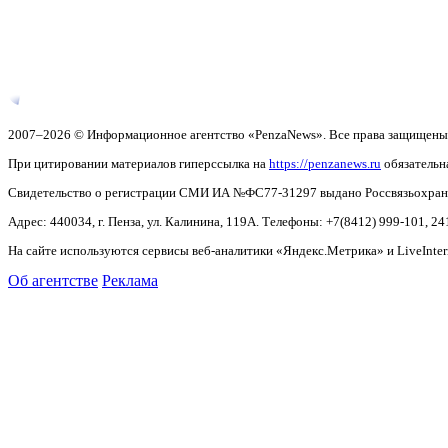
2007–2026 © Информационное агентство «PenzaNews». Все права защищены
При цитировании материалов гиперссылка на
https://penzanews.ru
обязательн
Свидетельство о регистрации СМИ ИА №ФС77-31297 выдано Россвязьохранку
Адрес: 440034, г. Пенза, ул. Калинина, 119А. Телефоны: +7(8412)
999-101, 24
На сайте используются сервисы веб-аналитики «Яндекс.Метрика» и LiveInter
Об агентстве
Реклама