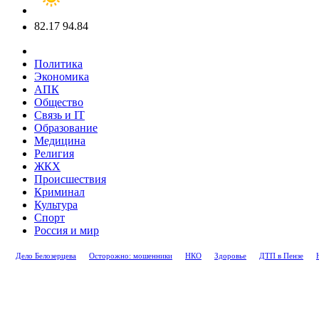
82.17
94.84
Политика
Экономика
АПК
Общество
Связь и IT
Образование
Медицина
Религия
ЖКХ
Происшествия
Криминал
Культура
Спорт
Россия и мир
Дело Белозерцева
Осторожно: мошенники
НКО
Здоровье
ДТП в Пензе