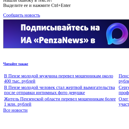
Нашли ошибку в тексте?
Выделите ее и нажмите Ctrl+Enter
Сообщить новость
Читайте также
В Пензе молодой мужчина перевел мошенникам около
Пенс
400 тыс. рублей
рубл
В Пензе молодой человек стал жертвой вымогательства
Серг
после отправки интимных фото девушке
проф
Житель Пензенской области перевел мошенникам более
Олег
1 млн. рублей
учас
Все новости