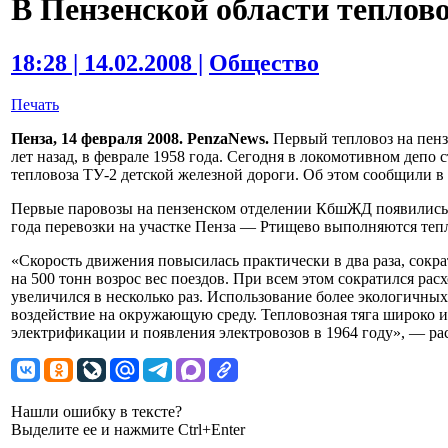
В Пензенской области теплов
18:28 | 14.02.2008 |
Общество
Печать
Пенза, 14 февраля 2008. PenzaNews.
Первый тепловоз на пенз
лет назад, в феврале 1958 года. Сегодня в локомотивном депо с
тепловоза ТУ-2 детской железной дороги. Об этом сообщили 
Первые паровозы на пензенском отделении КбшЖД появились ещ
года перевозки на участке Пенза — Ртищево выполняются теп
«Скорость движения повысилась практически в два раза, сокра
на 500 тонн возрос вес поездов. При всем этом сократился рас
увеличился в несколько раз. Использование более экологичны
воздействие на окружающую среду. Тепловозная тяга широко 
электрификации и появления электровозов в 1964 году», — рас
Нашли ошибку в тексте?
Выделите ее и нажмите Ctrl+Enter