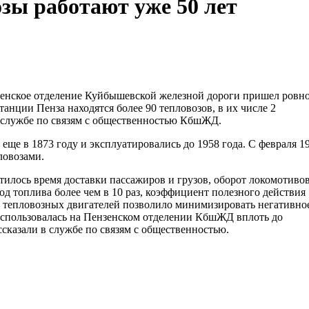
озы работают уже 50 лет
енское отделение Куйбышевской железной дороги пришел ровно
танции Пенза находятся более 90 тепловозов, в их числе 2
в службе по связям с общественностью КбшЖД.
е в 1873 году и эксплуатировались до 1958 года. С февраля 1
ловозами.
тилось время доставки пассажиров и грузов, оборот локомотивов
ход топлива более чем в 10 раз, коэффициент полезного действия
х тепловозных двигателей позволило минимизировать негативно
использовалась на Пензенском отделении КбшЖД вплоть до
сказали в службе по связям с общественностью.