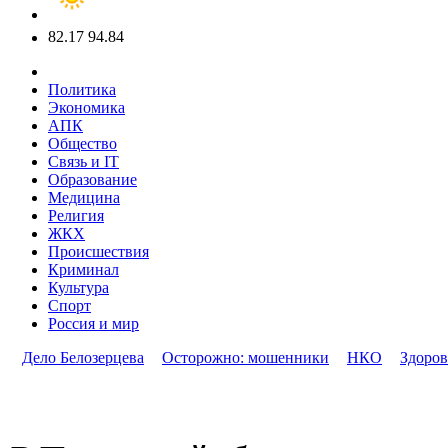
82.17
94.84
Политика
Экономика
АПК
Общество
Связь и IT
Образование
Медицина
Религия
ЖКХ
Происшествия
Криминал
Культура
Спорт
Россия и мир
Дело Белозерцева
Осторожно: мошенники
НКО
Здоров