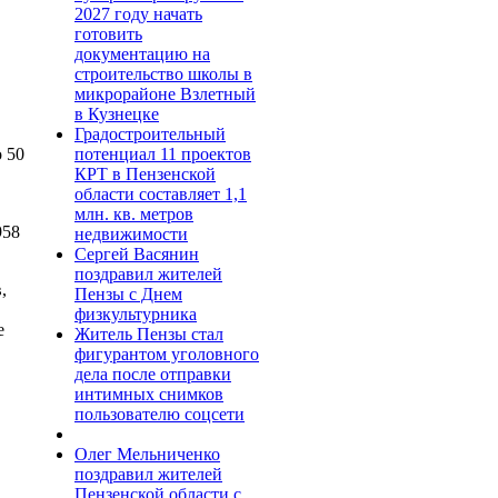
2027 году начать
готовить
документацию на
строительство школы в
микрорайоне Взлетный
в Кузнецке
Градостроительный
потенциал 11 проектов
 50
КРТ в Пензенской
области составляет 1,1
млн. кв. метров
958
недвижимости
Сергей Васянин
поздравил жителей
,
Пензы с Днем
физкультурника
е
Житель Пензы стал
фигурантом уголовного
дела после отправки
интимных снимков
пользователю соцсети
Олег Мельниченко
поздравил жителей
Пензенской области с