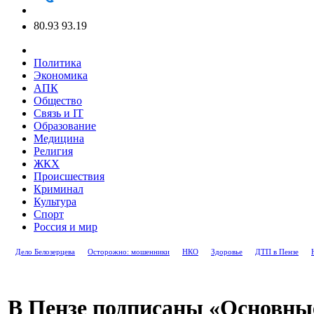
80.93
93.19
Политика
Экономика
АПК
Общество
Связь и IT
Образование
Медицина
Религия
ЖКХ
Происшествия
Криминал
Культура
Спорт
Россия и мир
Дело Белозерцева
Осторожно: мошенники
НКО
Здоровье
ДТП в Пензе
В Пензе подписаны «Основн