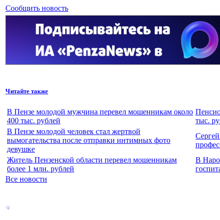
Сообщить новость
Читайте также
В Пензе молодой мужчина перевел мошенникам около
Пенсио
400 тыс. рублей
тыс. р
В Пензе молодой человек стал жертвой
Сергей
вымогательства после отправки интимных фото
профес
девушке
Житель Пензенской области перевел мошенникам
В Наро
более 1 млн. рублей
госпит
Все новости