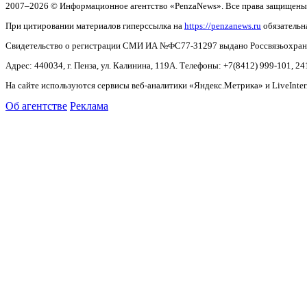
2007–2026 © Информационное агентство «PenzaNews». Все права защищены
При цитировании материалов гиперссылка на
https://penzanews.ru
обязательн
Свидетельство о регистрации СМИ ИА №ФС77-31297 выдано Россвязьохранку
Адрес: 440034, г. Пенза, ул. Калинина, 119А. Телефоны: +7(8412)
999-101, 24
На сайте используются сервисы веб-аналитики «Яндекс.Метрика» и LiveInter
Об агентстве
Реклама