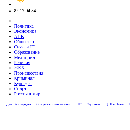
82.17
94.84
Политика
Экономика
АПК
Общество
Связь и IT
Образование
Медицина
Религия
ЖКХ
Происшествия
Криминал
Культура
Спорт
Россия и мир
Дело Белозерцева
Осторожно: мошенники
НКО
Здоровье
ДТП в Пензе