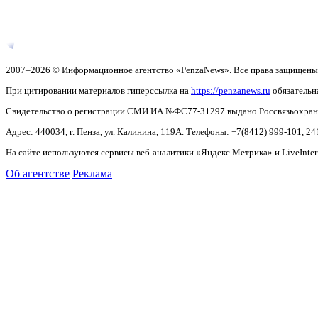
2007–2026 © Информационное агентство «PenzaNews». Все права защищены
При цитировании материалов гиперссылка на
https://penzanews.ru
обязательн
Свидетельство о регистрации СМИ ИА №ФС77-31297 выдано Россвязьохранку
Адрес: 440034, г. Пенза, ул. Калинина, 119А. Телефоны: +7(8412)
999-101, 24
На сайте используются сервисы веб-аналитики «Яндекс.Метрика» и LiveInter
Об агентстве
Реклама