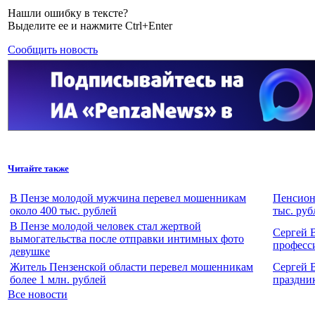
Нашли ошибку в тексте?
Выделите ее и нажмите Ctrl+Enter
Сообщить новость
Читайте также
В Пензе молодой мужчина перевел мошенникам
Пенсион
около 400 тыс. рублей
тыс. руб
В Пензе молодой человек стал жертвой
Сергей 
вымогательства после отправки интимных фото
професс
девушке
Житель Пензенской области перевел мошенникам
Сергей 
более 1 млн. рублей
праздни
Все новости