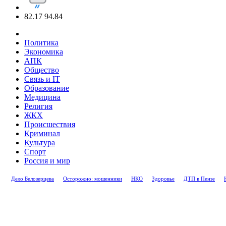
82.17
94.84
Политика
Экономика
АПК
Общество
Связь и IT
Образование
Медицина
Религия
ЖКХ
Происшествия
Криминал
Культура
Спорт
Россия и мир
Дело Белозерцева
Осторожно: мошенники
НКО
Здоровье
ДТП в Пензе