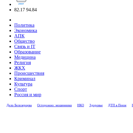
82.17
94.84
Политика
Экономика
АПК
Общество
Связь и IT
Образование
Медицина
Религия
ЖКХ
Происшествия
Криминал
Культура
Спорт
Россия и мир
Дело Белозерцева
Осторожно: мошенники
НКО
Здоровье
ДТП в Пензе