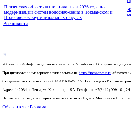
п
Пензенская область выполнила план 2026 года по
Ж
модернизации систем водоснабжения в Токмакском и
м
Пологовском муниципальных округах
Все новости
2007–2026 © Информационное агентство «PenzaNews». Все права защищены
При цитировании материалов гиперссылка на
https://penzanews.ru
обязательн
Свидетельство о регистрации СМИ ИА №ФС77-31297 выдано Россвязьохранку
Адрес: 440034, г. Пенза, ул. Калинина, 119А. Телефоны: +7(8412)
999-101, 24
На сайте используются сервисы веб-аналитики «Яндекс.Метрика» и LiveInter
Об агентстве
Реклама