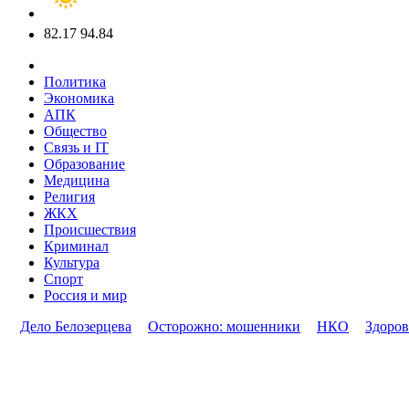
82.17
94.84
Политика
Экономика
АПК
Общество
Связь и IT
Образование
Медицина
Религия
ЖКХ
Происшествия
Криминал
Культура
Спорт
Россия и мир
Дело Белозерцева
Осторожно: мошенники
НКО
Здоров