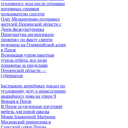
уголовного дела после отправки
интимных снимков
пользователю соцсети
Олег Мельниченко поздравил
жителей Пензенской области с
Днем физкультурника
Прокуратура организовала
проверку по факту смерти
мужчины на Олимпийской аллее
в Пензе
Возникшая утром ракетная
угроза отбита, все цели
поражены за пределами
Пензенской области —
губернатор
Бастрыкин затребовал доклад по
уголовному делу о нерасселении
аварийного дома на улице 9
Января в Пензе
В Пензе осужденные изготовят
мебель для новой школы
Мощи блаженной Матроны
Московской принесены в
Спасский собор Пензы