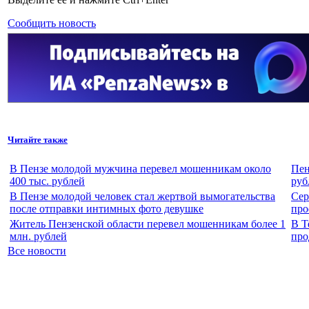
Сообщить новость
Читайте также
В Пензе молодой мужчина перевел мошенникам около
Пен
400 тыс. рублей
руб
В Пензе молодой человек стал жертвой вымогательства
Сер
после отправки интимных фото девушке
про
Житель Пензенской области перевел мошенникам более 1
В Т
млн. рублей
про
Все новости