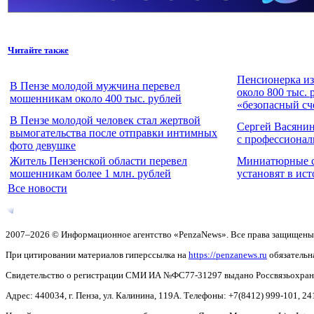
Читайте также
Пенсионерка из
В Пензе молодой мужчина перевел
около 800 тыс. 
мошенникам около 400 тыс. рублей
«безопасный сч
В Пензе молодой человек стал жертвой
Сергей Васяни
вымогательства после отправки интимных
с профессиона
фото девушке
Житель Пензенской области перевел
Миниатюрные с
мошенникам более 1 млн. рублей
установят в ис
Все новости
2007–2026 © Информационное агентство «PenzaNews». Все права защищены
При цитировании материалов гиперссылка на
https://penzanews.ru
обязательн
Свидетельство о регистрации СМИ ИА №ФС77-31297 выдано Россвязьохранку
Адрес: 440034, г. Пенза, ул. Калинина, 119А. Телефоны: +7(8412)
999-101, 24