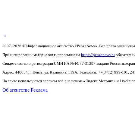
2007–2026 © Информационное агентство «PenzaNews». Все права защищены
При цитировании материалов гиперссылка на
https://penzanews.ru
обязательн
Свидетельство о регистрации СМИ ИА №ФС77-31297 выдано Россвязьохранку
Адрес: 440034, г. Пенза, ул. Калинина, 119А. Телефоны: +7(8412)
999-101, 24
На сайте используются сервисы веб-аналитики «Яндекс.Метрика» и LiveInter
Об агентстве
Реклама