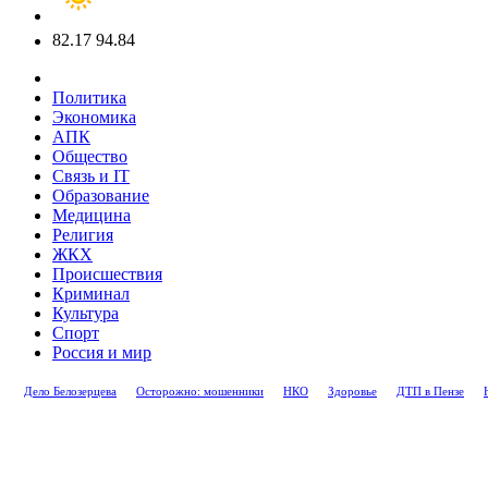
82.17
94.84
Политика
Экономика
АПК
Общество
Связь и IT
Образование
Медицина
Религия
ЖКХ
Происшествия
Криминал
Культура
Спорт
Россия и мир
Дело Белозерцева
Осторожно: мошенники
НКО
Здоровье
ДТП в Пензе