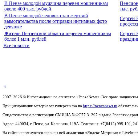
В Пензе молодой мужчина перевел мошенникам
Пенсион
около 400 тыс. рублей
тыс. руб
В Пензе молодой человек стал жертвой
Сергей 
вымогательства после отправки интимных фото
професс
девушке
Житель Пензенской области перевел мошенникам
Сергей 
более 1 млн. рублей
праздни
Все новости
2007–2026 © Информационное агентство «PenzaNews». Все права защищены
При цитировании материалов гиперссылка на
https://penzanews.ru
обязательн
Свидетельство о регистрации СМИ ИА №ФС77-31297 выдано Россвязьохранку
Адрес: 440034, г. Пенза, ул. Калинина, 119А. Телефоны: +7(8412)
999-101, 24
На сайте используются сервисы веб-аналитики «Яндекс.Метрика» и LiveInter