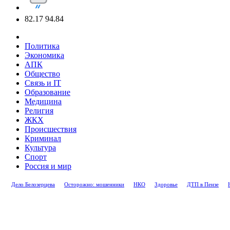
82.17
94.84
Политика
Экономика
АПК
Общество
Связь и IT
Образование
Медицина
Религия
ЖКХ
Происшествия
Криминал
Культура
Спорт
Россия и мир
Дело Белозерцева
Осторожно: мошенники
НКО
Здоровье
ДТП в Пензе