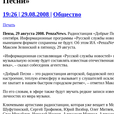
Песни»
19:26 | 29.08.2008 |
Общество
Печать
Пенза, 29 августа 2008. PenzaNews.
Радиостанция «Добрые Пес
сентября. Информационные программы «Русской службы новосте
нынешнем формате сохранены не будут. Об этом ИА «PenzaN
Максим Зелинский в пятницу, 29 августа.
«Информационная составляющая «Русской службы новостей» в
музыкальную основу будет составлять известная отечественна
века», – сказал собеседник агентства.
«Добрый Песни – это радиостанция авторской, бардовской песн
настроение, теплую атмосферу и вызывает у слушателей исклю
не хватает в нашем быстром городском ритме», – отметил Мак
По его словам, в эфире также будут звучать редкие записи из
личностях из мира музыки.
Ключевыми артистами радиостанции, которая уже вещает в Мо
Шуфутинский, Сергей Трофимов, Юрий Визбор, Олег Митяев, 
Стас Михайлов, Николай Носков, Александр Маршал, Александ