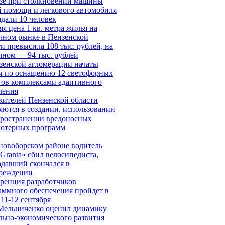
зе при столкновении машины
й помощи и легкового автомобиля
адали 10 человек
я цена 1 кв. метра жилья на
чном рынке в Пензенской
и превысила 108 тыс. рублей, на
чном — 94 тыс. рублей
зенской агломерации начаты
ы по оснащению 12 светофорных
тов комплексами адаптивного
ления
жителей Пензенской области
яются в создании, использовании
пространении вредоносных
ютерных программ
новоборском районе водитель
Granta» сбил велосипедиста,
адавший скончался в
реждении
ренция разработчиков
аммного обеспечения пройдет в
11-12 сентября
Мельниченко оценил динамику
льно-экономического развития