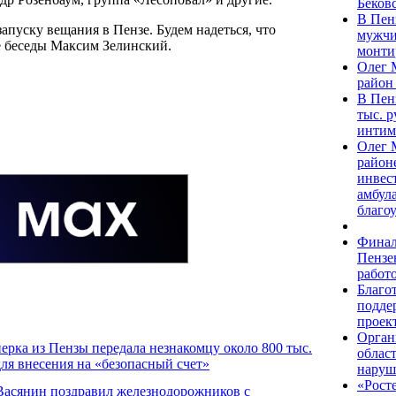
Беков
В Пен
апуску вещания в Пензе. Будем надеться, что
мужчи
е беседы Максим Зелинский.
монти
Олег 
район
В Пен
тыс. р
интим
Олег 
район
инвес
амбул
благо
Финал
Пензе
работ
Благо
подде
проек
Орган
ерка из Пензы передала незнакомцу около 800 тыс.
област
для внесения на «безопасный счет»
наруш
«Росте
Васянин поздравил железнодорожников с