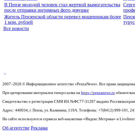
В Пензе молодой человек стал жертвой вымогательства
Серге
после отправки интимных фото девушке
проф
Житель Пензенской области перевел мошенникам более
Пензе
1 млн. рублей
турус
Все новости
2007–2026 © Информационное агентство «PenzaNews». Все права защищены
При цитировании материалов гиперссылка на
https://penzanews.ru
обязательн
Свидетельство о регистрации СМИ ИА №ФС77-31297 выдано Россвязьохранку
Адрес: 440034, г. Пенза, ул. Калинина, 119А. Телефоны: +7(8412)
999-101, 24
На сайте используются сервисы веб-аналитики «Яндекс.Метрика» и LiveInter
Об агентстве
Реклама