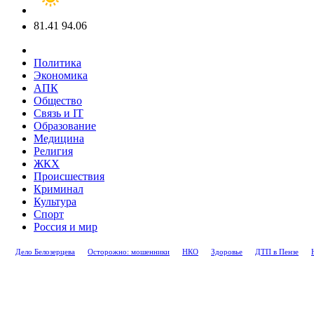
81.41
94.06
Политика
Экономика
АПК
Общество
Связь и IT
Образование
Медицина
Религия
ЖКХ
Происшествия
Криминал
Культура
Спорт
Россия и мир
Дело Белозерцева
Осторожно: мошенники
НКО
Здоровье
ДТП в Пензе