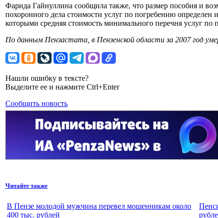
Фарида Гайнуллина сообщила также, что размер пособия и во
похоронного дела стоимости услуг по погребению определен ис
которыми средняя стоимость минимального перечня услуг по по
По данным Пензастата, в Пензенской области за 2007 год умер
Нашли ошибку в тексте?
Выделите ее и нажмите Ctrl+Enter
Сообщить новость
Читайте также
В Пензе молодой мужчина перевел мошенникам около
Пенси
400 тыс. рублей
рубле