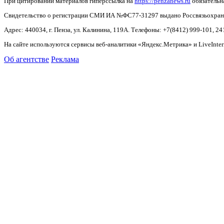
При цитировании материалов гиперссылка на
https://penzanews.ru
обязательн
Свидетельство о регистрации СМИ ИА №ФС77-31297 выдано Россвязьохранку
Адрес: 440034, г. Пенза, ул. Калинина, 119А. Телефоны: +7(8412)
999-101, 24
На сайте используются сервисы веб-аналитики «Яндекс.Метрика» и LiveInter
Об агентстве
Реклама