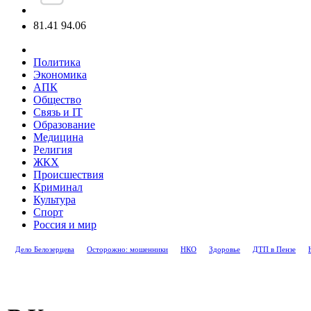
81.41
94.06
Политика
Экономика
АПК
Общество
Связь и IT
Образование
Медицина
Религия
ЖКХ
Происшествия
Криминал
Культура
Спорт
Россия и мир
Дело Белозерцева
Осторожно: мошенники
НКО
Здоровье
ДТП в Пензе