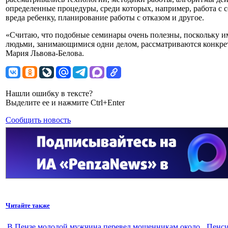
определенные процедуры, среди которых, например, работа с 
вреда ребенку, планирование работы с отказом и другое.
«Считаю, что подобные семинары очень полезны, поскольку и
людьми, занимающимися одни делом, рассматриваются конкре
Мария Львова-Белова.
Нашли ошибку в тексте?
Выделите ее и нажмите Ctrl+Enter
Сообщить новость
Читайте также
В Пензе молодой мужчина перевел мошенникам около
Пенси