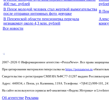
400 тыс. рублей
рубле
В Пензе молодой человек стал жертвой вымогательства
В Пен
после отправки интимных фото девушке
В Пензенской области пенсионерка передала
Алекс
незнакомцу около 4,3 млн. рублей
конку
Все новости
2007–2026 © Информационное агентство «PenzaNews». Все права защищены
При цитировании материалов гиперссылка на
https://penzanews.ru
обязательн
Свидетельство о регистрации СМИ ИА №ФС77-31297 выдано Россвязьохранку
Адрес: 440034, г. Пенза, ул. Калинина, 119А. Телефоны: +7(8412)
999-101, 24
На сайте используются сервисы веб-аналитики «Яндекс.Метрика» и LiveInter
Об агентстве
Реклама