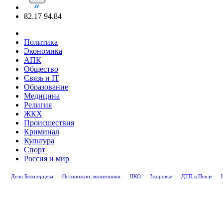
82.17
94.84
Политика
Экономика
АПК
Общество
Связь и IT
Образование
Медицина
Религия
ЖКХ
Происшествия
Криминал
Культура
Спорт
Россия и мир
Дело Белозерцева
Осторожно: мошенники
НКО
Здоровье
ДТП в Пензе