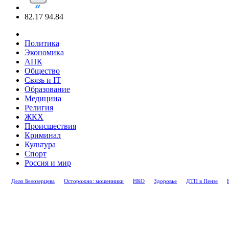
82.17
94.84
Политика
Экономика
АПК
Общество
Связь и IT
Образование
Медицина
Религия
ЖКХ
Происшествия
Криминал
Культура
Спорт
Россия и мир
Дело Белозерцева
Осторожно: мошенники
НКО
Здоровье
ДТП в Пензе