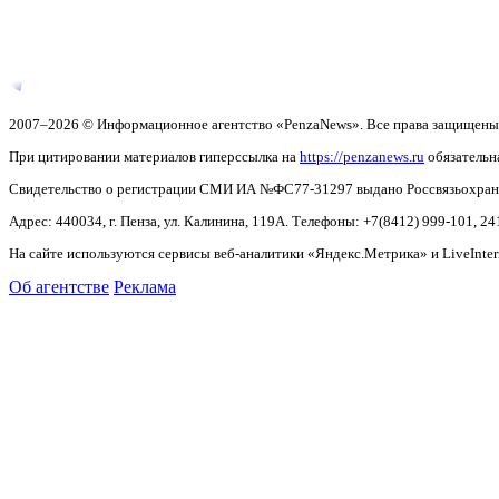
2007–2026 © Информационное агентство «PenzaNews». Все права защищены
При цитировании материалов гиперссылка на
https://penzanews.ru
обязательн
Свидетельство о регистрации СМИ ИА №ФС77-31297 выдано Россвязьохранку
Адрес: 440034, г. Пенза, ул. Калинина, 119А. Телефоны: +7(8412)
999-101, 24
На сайте используются сервисы веб-аналитики «Яндекс.Метрика» и LiveInter
Об агентстве
Реклама