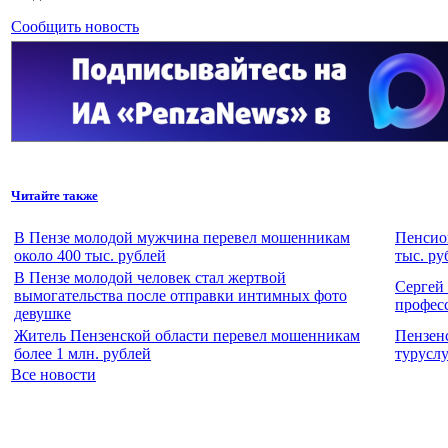
Сообщить новость
Читайте также
В Пензе молодой мужчина перевел мошенникам
Пенсио
около 400 тыс. рублей
тыс. ру
В Пензе молодой человек стал жертвой
Сергей
вымогательства после отправки интимных фото
профес
девушке
Житель Пензенской области перевел мошенникам
Пензен
более 1 млн. рублей
турусл
Все новости