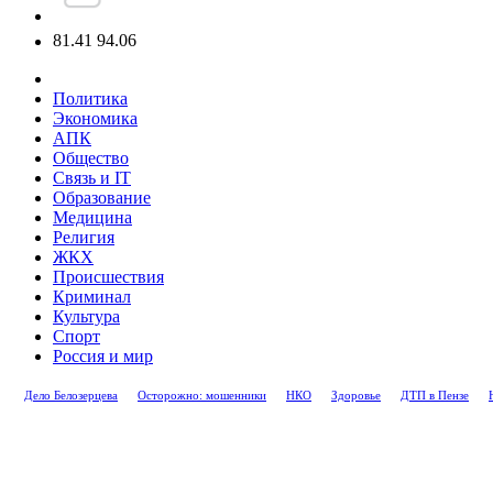
81.41
94.06
Политика
Экономика
АПК
Общество
Связь и IT
Образование
Медицина
Религия
ЖКХ
Происшествия
Криминал
Культура
Спорт
Россия и мир
Дело Белозерцева
Осторожно: мошенники
НКО
Здоровье
ДТП в Пензе