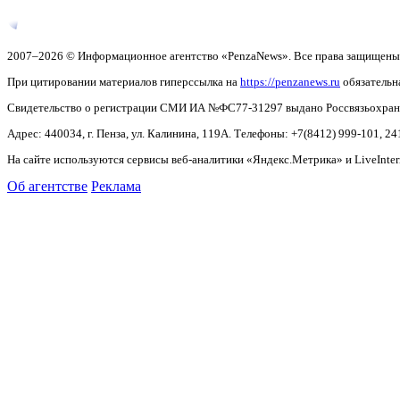
2007–2026 © Информационное агентство «PenzaNews». Все права защищены
При цитировании материалов гиперссылка на
https://penzanews.ru
обязательн
Свидетельство о регистрации СМИ ИА №ФС77-31297 выдано Россвязьохранку
Адрес: 440034, г. Пенза, ул. Калинина, 119А. Телефоны: +7(8412)
999-101, 24
На сайте используются сервисы веб-аналитики «Яндекс.Метрика» и LiveInter
Об агентстве
Реклама